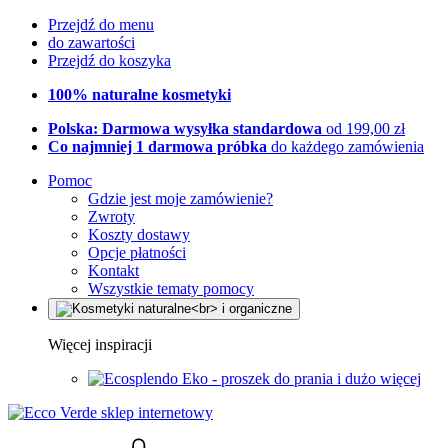
Przejdź do menu
do zawartości
Przejdź do koszyka
100% naturalne kosmetyki
Polska: Darmowa wysyłka standardowa
od 199,00 zł
Co najmniej 1 darmowa próbka
do każdego zamówienia
Pomoc
Gdzie jest moje zamówienie?
Zwroty
Koszty dostawy
Opcje płatności
Kontakt
Wszystkie tematy pomocy
Więcej inspiracji
Eko - proszek do prania i dużo więcej