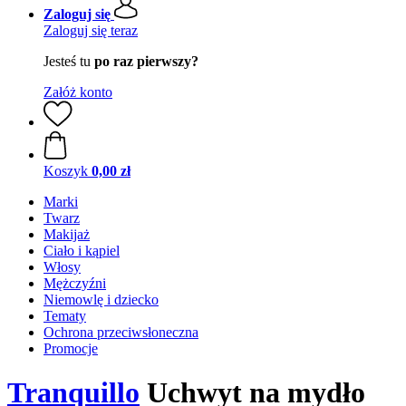
Zaloguj się
Zaloguj się teraz
Jesteś tu
po raz pierwszy?
Załóż konto
Koszyk
0,00 zł
Marki
Twarz
Makijaż
Ciało i kąpiel
Włosy
Mężczyźni
Niemowlę i dziecko
Tematy
Ochrona przeciwsłoneczna
Promocje
Tranquillo
Uchwyt na mydło