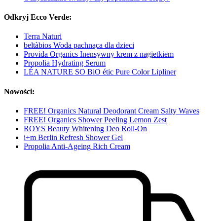
Odkryj Ecco Verde:
Terra Naturi
beltàbios Woda pachnąca dla dzieci
Provida Organics Inensywny krem z nagietkiem
Propolia Hydrating Serum
LÉA NATURE SO BiO étic Pure Color Lipliner
Nowości:
FREE! Organics Natural Deodorant Cream Salty Waves
FREE! Organics Shower Peeling Lemon Zest
ROYS Beauty Whitening Deo Roll-On
i+m Berlin Refresh Shower Gel
Propolia Anti-Ageing Rich Cream