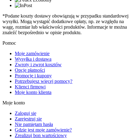
*Podane koszty dostawy obowiązują w przypadku standardowej
wysyłki. Mogą wystąpić dodatkowe opłaty, np. ze względu na
wagę, rozmiar lub właściwości produktów. Informacje te można
znaleźć bezpośrednio w opisie produktu.
Pomoc
Moje zamówienie
Wysyłka i dostawa
Zwroty i zwrot kosztów
Opcje płatności
Promocje i kupony
Potrzebujesz więcej pomocy?
Klienci firmowi
Moje konto klienta
Moje konto
Zaloguj się
Zarejestruj się
Nie pamiętam hasła
Gdzie jest moje zamówienie?
Zrealizuj bon wartościowy