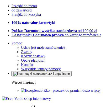
Przejdź do menu
do zawartości
Przejdź do koszyka
100% naturalne kosmetyki
Polska: Darmowa wysyłka standardowa
od 199,00 zł
Co najmniej 1 darmowa próbka
do każdego zamówienia
Pomoc
Gdzie jest moje zamówienie?
Zwroty
Koszty dostawy
Opcje płatności
Kontakt
Wszystkie tematy pomocy
Więcej inspiracji
Eko - proszek do prania i dużo więcej