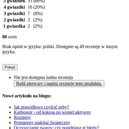
5 gwiazdek
53
(66%)
4 gwiazdki
16
(20%)
3 gwiazdki
7
(8%)
2 gwiazdki
2
(2%)
1 gwiazdka
2
(2%)
80
ocen
Brak opinii w języku: polski. Dostępne są 49 recenzje w innym
języku.
Pokaż
Nie jest dostępna żadna recenzja
Bądź pierwszy i napisz recenzję tego produktu.
Nowe artykułu na blogu:
Jak prawidłowo czyścić zęby?
Karbonoir - od kokosa po węgiel aktywny
Rozstępy
Promienny makijaż świąteczny
Oczyszczanie twarzy: czy popełniasz te błędy?