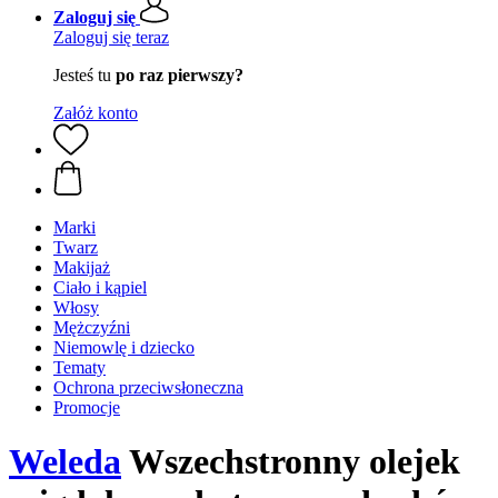
Zaloguj się
Zaloguj się teraz
Jesteś tu
po raz pierwszy?
Załóż konto
Marki
Twarz
Makijaż
Ciało i kąpiel
Włosy
Mężczyźni
Niemowlę i dziecko
Tematy
Ochrona przeciwsłoneczna
Promocje
Weleda
Wszechstronny olejek