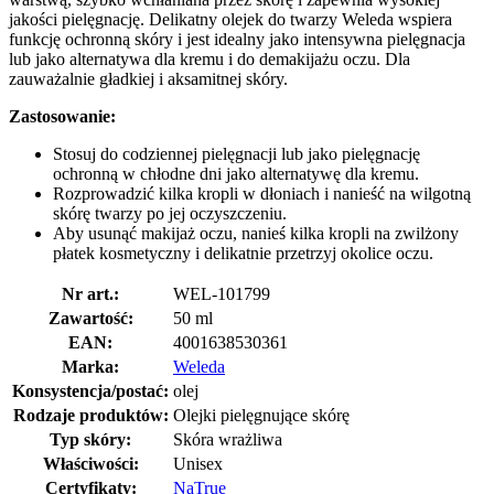
jakości pielęgnację. Delikatny olejek do twarzy Weleda wspiera
funkcję ochronną skóry i jest idealny jako intensywna pielęgnacja
lub jako alternatywa dla kremu i do demakijażu oczu. Dla
zauważalnie gładkiej i aksamitnej skóry.
Zastosowanie:
Stosuj do codziennej pielęgnacji lub jako pielęgnację
ochronną w chłodne dni jako alternatywę dla kremu.
Rozprowadzić kilka kropli w dłoniach i nanieść na wilgotną
skórę twarzy po jej oczyszczeniu.
Aby usunąć makijaż oczu, nanieś kilka kropli na zwilżony
płatek kosmetyczny i delikatnie przetrzyj okolice oczu.
Nr art.:
WEL-101799
Zawartość:
50 ml
EAN:
4001638530361
Marka:
Weleda
Konsystencja/postać:
olej
Rodzaje produktów:
Olejki pielęgnujące skórę
Typ skóry:
Skóra wrażliwa
Właściwości:
Unisex
Certyfikaty:
NaTrue