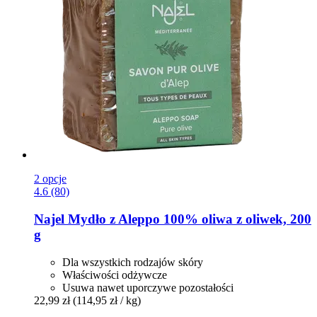
2 opcje
4.6 (80)
Najel
Mydło z Aleppo 100% oliwa z oliwek, 200
g
Dla wszystkich rodzajów skóry
Właściwości odżywcze
Usuwa nawet uporczywe pozostałości
22,99 zł
(114,95 zł / kg)