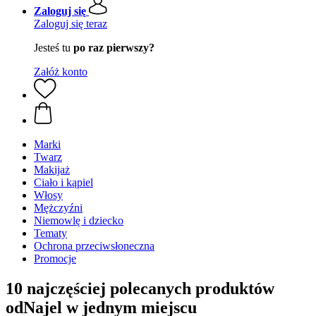
Zaloguj się
Zaloguj się teraz
Jesteś tu
po raz pierwszy?
Załóż konto
Marki
Twarz
Makijaż
Ciało i kąpiel
Włosy
Mężczyźni
Niemowlę i dziecko
Tematy
Ochrona przeciwsłoneczna
Promocje
10 najczęściej polecanych produktów
odNajel w jednym miejscu