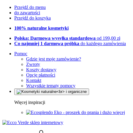
Przejdź do menu
do zawartości
Przejdź do koszyka
100% naturalne kosmetyki
Polska: Darmowa wysyłka standardowa
od 199,00 zł
Co najmniej 1 darmowa próbka
do każdego zamówienia
Pomoc
Gdzie jest moje zamówienie?
Zwroty
Koszty dostawy
Opcje płatności
Kontakt
Wszystkie tematy pomocy
Więcej inspiracji
Eko - proszek do prania i dużo więcej