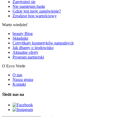
Zarejestruj się
Nie pamiętam hasła
Gdzie jest moje zamówienie?
Zrealizuj bon wartościowy
Warto wiedzieć
beauty Blog
Składniki
Certyfikaty kosmetyków naturalnych
Jak dbamy o środowisko
Aktualne oferty
Program partnerski
O Ecco Verde
O nas
Nasza grupa
Kontakt
Śledź nas na