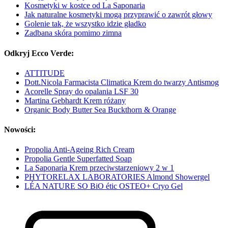
Kosmetyki w kostce od La Saponaria
Jak naturalne kosmetyki mogą przyprawić o zawrót głowy
Golenie tak, że wszystko idzie gładko
Zadbana skóra pomimo zimna
Odkryj Ecco Verde:
ATTITUDE
Dott.Nicola Farmacista Climatica Krem do twarzy Antismog
Acorelle Spray do opalania LSF 30
Martina Gebhardt Krem różany
Organic Body Butter Sea Buckthorn & Orange
Nowości:
Propolia Anti-Ageing Rich Cream
Propolia Gentle Superfatted Soap
La Saponaria Krem przeciwstarzeniowy 2 w 1
PHYTORELAX LABORATORIES Almond Showergel
LÉA NATURE SO BiO étic OSTEO+ Cryo Gel