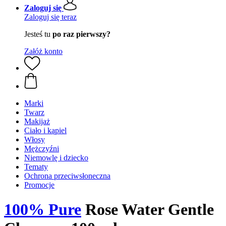
Zaloguj się
Zaloguj się teraz
Jesteś tu
po raz pierwszy?
Załóż konto
Marki
Twarz
Makijaż
Ciało i kąpiel
Włosy
Mężczyźni
Niemowlę i dziecko
Tematy
Ochrona przeciwsłoneczna
Promocje
100% Pure
Rose Water Gentle