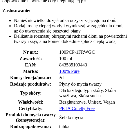
odpowiednie nawilżenie cery i regulują jej pH.
Zastosowanie:
Nanieś niewielką dozę środka oczyszczającego na dłoń.
Dodaj trochę ciepłej wody i wymieszaj w zagłębieniu dłoni,
aż do utworzenia się puszystej piany.
Delikatnie rozmasuj okrężnymi ruchami dłoni na powierzchni
twarzy i szyi, a na koniec dokładnie spłucz ciepłą wodą.
Nr art.:
100PCP-1FRWGC
Zawartość:
100 ml
EAN:
843585109443
Marka:
100% Pure
Konsystencja/postać:
żel
Rodzaje produktów:
Płyny do mycia twarzy
Dla każdego typu skóry, Skóra
Typ skóry:
wrażliwa, Skóra sucha
Właściwości:
Bezglutenowe, Unisex, Vegan
Certyfikaty:
PETA Cruelty Free
Produkt do mycia twarzy
Żel do mycia
(konsystencja):
Rodzaj opakowania:
tubka