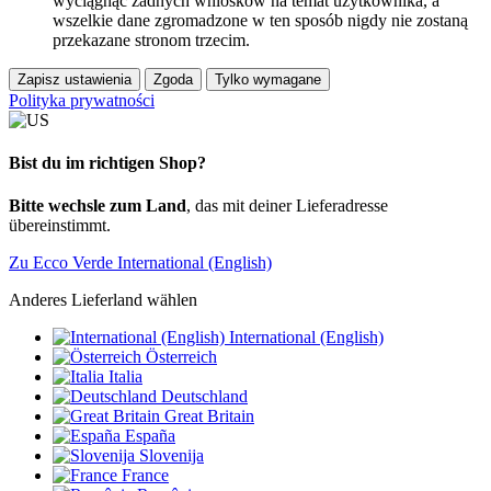
wyciągnąć żadnych wniosków na temat użytkownika, a
wszelkie dane zgromadzone w ten sposób nigdy nie zostaną
przekazane stronom trzecim.
Zapisz ustawienia
Zgoda
Tylko wymagane
Polityka prywatności
Bist du im richtigen Shop?
Bitte wechsle zum Land
, das mit deiner Lieferadresse
übereinstimmt.
Zu Ecco Verde International (English)
Anderes Lieferland wählen
International (English)
Österreich
Italia
Deutschland
Great Britain
España
Slovenija
France