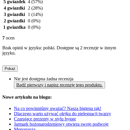
5 gwiazdek
4
(57%)
4 gwiazdki
2
(28%)
3 gwiazdki
1
(14%)
2 gwiazdki
0
(0%)
1 gwiazdka
0
(0%)
7
ocen
Brak opinii w języku: polski. Dostępne są 2 recenzje w innym
języku.
Pokaż
Nie jest dostępna żadna recenzja
Bądź pierwszy i napisz recenzję tego produktu.
Nowe artykułu na blogu:
Na co powinniśmy uważać? Nasza higiena rąk!
Dlaczego warto używać olejku do pielęgnacji twarzy
Czarujące prezenty w stylu hygge
Jarmark bożonarodzeniowy otwiera swoje podwoje
Menopauza