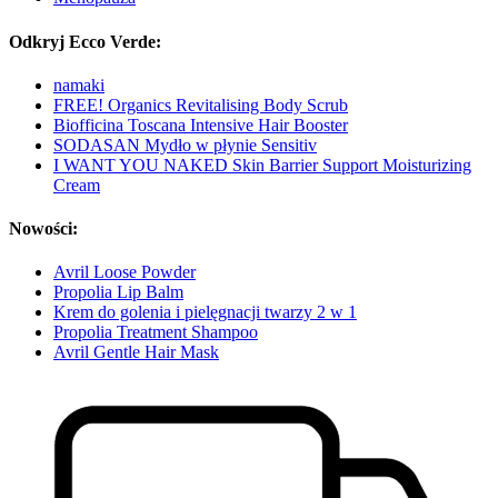
Odkryj Ecco Verde:
namaki
FREE! Organics Revitalising Body Scrub
Biofficina Toscana Intensive Hair Booster
SODASAN Mydło w płynie Sensitiv
I WANT YOU NAKED Skin Barrier Support Moisturizing
Cream
Nowości:
Avril Loose Powder
Propolia Lip Balm
Krem do golenia i pielęgnacji twarzy 2 w 1
Propolia Treatment Shampoo
Avril Gentle Hair Mask