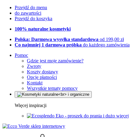
Przejdź do menu
do zawartości
Przejdź do koszyka
100% naturalne kosmetyki
Polska: Darmowa wysyłka standardowa
od 199,00 zł
Co najmniej 1 darmowa próbka
do każdego zamówienia
Pomoc
Gdzie jest moje zamówienie?
Zwroty
Koszty dostawy
Opcje płatności
Kontakt
Wszystkie tematy pomocy
Więcej inspiracji
Eko - proszek do prania i dużo więcej