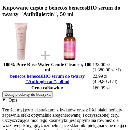
Kupowane często z benecos benecosBIO serum do
twarzy "Aufbügler:in", 50 ml
100% Pure Rose Water Gentle Cleanser, 100
138,00 zł
ml
(1 380,00 zł / l)
benecos benecosBIO serum do twarzy
22,99 zł
"Aufbügler:in", 50 ml
(459,80 zł / l)
Cena całkowita:
160,99 zł
Dodaj produkty do koszyka
Opis
Ten żel myjący z ekstraktami z kwiatów oraz z liści białej herbaty
zapewnia efekt optymalnie zregenerowanej i oczyszczonej cery.
Oczyszczająca moc tego kosmetyku jest optymalna również dla
wrażliwej skóry, gdyż uzupełniające składniki pielęgnacyjne dbają o