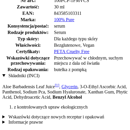
Nr art.:
100PCP-1FMVCS
Zawartość:
30 ml
EAN:
843585103311
Marka:
100% Pure
Konsystencja/postać:
serum
Rodzaje produktów:
Serum
Typ skóry:
Dla każdego typu skóry
Właściwości:
Bezglutenowe, Vegan
Certyfikaty:
PETA Cruelty Free
Wskazówki dotyczące
Przechowywać w chłodnym, suchym
przechowywania:
miejscu z dala od światła
Rodzaj opakowania:
butelka z pompką
Składniki (INCI)
[1]
Aloe Barbadensis Leaf Juice
,
Glycerin
, 3-O-Ethyl Ascorbic Acid,
Panthenol, Sodium Pca, Sodium Hyaluronate, Xanthan Gum, Phytic
Acid, Dehydroacetic Acid,
Benzyl Alcohol
z kontrolowanych upraw ekologicznych
Wskazówki dotyczące nowych receptur i opakowań
Informacje prawne