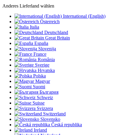
Anderes Lieferland wählen
International (English)
Österreich
Italia
Deutschland
Great Britain
España
Slovenija
France
România
Sverige
Hrvatska
Polska
Magyar
Suomi
България
Schweiz
Suisse
Svizzera
Switzerland
Slovensko
Česká republika
Ireland