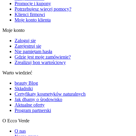
Promocje i kupony
Potrzebujesz więcej pomocy?
Klienci firmowi
Moje konto klienta
Moje konto
Zaloguj się
Zarejestruj się
Nie pamiętam hasła
Gdzie jest moje zamówienie?
Zrealizuj bon wartościowy
Warto wiedzieć
beauty Blog
Składniki
Certyfikaty kosmetyków naturalnych
Jak dbamy o środowisko
Aktualne oferty
Program partnerski
O Ecco Verde
O nas