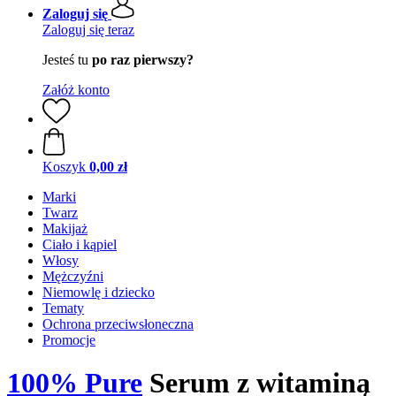
Zaloguj się
Zaloguj się teraz
Jesteś tu
po raz pierwszy?
Załóż konto
Koszyk
0,00 zł
Marki
Twarz
Makijaż
Ciało i kąpiel
Włosy
Mężczyźni
Niemowlę i dziecko
Tematy
Ochrona przeciwsłoneczna
Promocje
100% Pure
Serum z witaminą