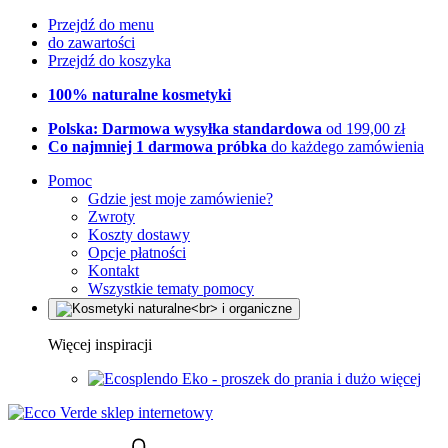
Przejdź do menu
do zawartości
Przejdź do koszyka
100% naturalne kosmetyki
Polska: Darmowa wysyłka standardowa
od 199,00 zł
Co najmniej 1 darmowa próbka
do każdego zamówienia
Pomoc
Gdzie jest moje zamówienie?
Zwroty
Koszty dostawy
Opcje płatności
Kontakt
Wszystkie tematy pomocy
Więcej inspiracji
Eko - proszek do prania i dużo więcej