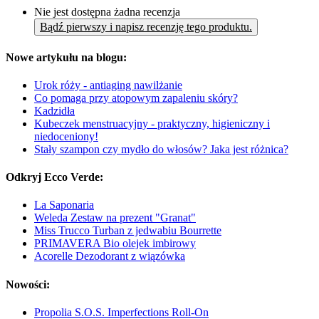
Nie jest dostępna żadna recenzja
Bądź pierwszy i napisz recenzję tego produktu.
Nowe artykułu na blogu:
Urok róży - antiaging nawilżanie
Co pomaga przy atopowym zapaleniu skóry?
Kadzidła
Kubeczek menstruacyjny - praktyczny, higieniczny i
niedoceniony!
Stały szampon czy mydło do włosów? Jaka jest różnica?
Odkryj Ecco Verde:
La Saponaria
Weleda Zestaw na prezent "Granat"
Miss Trucco Turban z jedwabiu Bourrette
PRIMAVERA Bio olejek imbirowy
Acorelle Dezodorant z wiązówka
Nowości:
Propolia S.O.S. Imperfections Roll-On