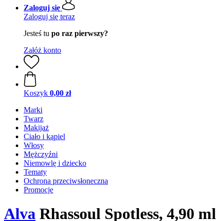
Zaloguj się
Zaloguj się teraz
Jesteś tu
po raz pierwszy?
Załóż konto
Koszyk
0,00 zł
Marki
Twarz
Makijaż
Ciało i kąpiel
Włosy
Mężczyźni
Niemowlę i dziecko
Tematy
Ochrona przeciwsłoneczna
Promocje
Alva
Rhassoul Spotless, 4,90 ml