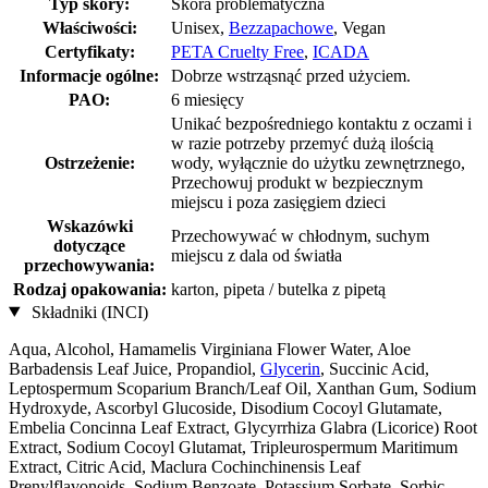
Typ skóry:
Skóra problematyczna
Właściwości:
Unisex,
Bezzapachowe
, Vegan
Certyfikaty:
PETA Cruelty Free
,
ICADA
Informacje ogólne:
Dobrze wstrząsnąć przed użyciem.
PAO:
6 miesięcy
Unikać bezpośredniego kontaktu z oczami i
w razie potrzeby przemyć dużą ilością
Ostrzeżenie:
wody, wyłącznie do użytku zewnętrznego,
Przechowuj produkt w bezpiecznym
miejscu i poza zasięgiem dzieci
Wskazówki
Przechowywać w chłodnym, suchym
dotyczące
miejscu z dala od światła
przechowywania:
Rodzaj opakowania:
karton, pipeta / butelka z pipetą
Składniki (INCI)
Aqua, Alcohol, Hamamelis Virginiana Flower Water, Aloe
Barbadensis Leaf Juice, Propandiol,
Glycerin
, Succinic Acid,
Leptospermum Scoparium Branch/Leaf Oil, Xanthan Gum, Sodium
Hydroxyde, Ascorbyl Glucoside, Disodium Cocoyl Glutamate,
Embelia Concinna Leaf Extract, Glycyrrhiza Glabra (Licorice) Root
Extract, Sodium Cocoyl Glutamat, Tripleurospermum Maritimum
Extract, Citric Acid, Maclura Cochinchinensis Leaf
Prenylflavonoids, Sodium Benzoate, Potassium Sorbate, Sorbic