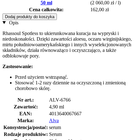
50 ml
(2 060,00 zł / l)
Cena całkowita:
162,00 zł
Dodaj produkty do koszyka
Opis
Rhassoul Spotless to ukierunkowana kuracja na wypryski i
niedoskonałości. Dzięki zawartości aloesu, oczaru wirginijskiego,
mirtu południowoamerykańskiego i innych wyselekcjonowanych
składników, działa równoważąco i oczyszczająco, a także
odblokowuje pory.
Zastosowanie:
Przed użyciem wstrząsnąć.
Stosować 1-2 razy dziennie na oczyszczoną i zmienioną
chorobowo skórę.
Nr art.:
ALV-6766
Zawartość:
4,90 ml
EAN:
4013640067667
Marka:
Alva
Konsystencja/postać:
serum
Rodzaje produktów:
Serum