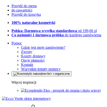
Przejdź do menu
do zawartości
Przejdź do koszyka
100% naturalne kosmetyki
Polska: Darmowa wysyłka standardowa
od 199,00 zł
Co najmniej 1 darmowa próbka
do każdego zamówienia
Pomoc
Gdzie jest moje zamówienie?
Zwroty
Koszty dostawy
Opcje płatności
Kontakt
Wszystkie tematy pomocy
Więcej inspiracji
Eko - proszek do prania i dużo więcej