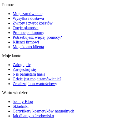
Pomoc
Moje zamówienie
Wysyłka i dostawa
Zwroty i zwrot kosztów
Opcje płatności
Promocje i kupony
Potrzebujesz więcej pomocy?
Klienci firmowi
Moje konto klienta
Moje konto
Zaloguj się
Zarejestruj się
Nie pamiętam hasła
Gdzie jest moje zamówienie?
Zrealizuj bon wartościowy
Warto wiedzieć
beauty Blog
Składniki
Certyfikaty kosmetyków naturalnych
Jak dbamy o środowisko