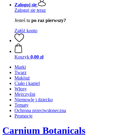
Zaloguj się
Zaloguj się teraz
Jesteś tu
po raz pierwszy?
Załóż konto
Koszyk
0,00 zł
Marki
Twarz
Makijaż
Ciało i kąpiel
Włosy
Mężczyźni
Niemowlę i dziecko
Tematy
Ochrona przeciwsłoneczna
Promocje
Carnium Botanicals