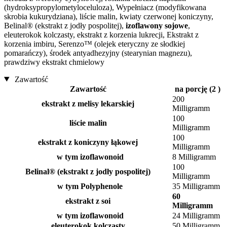
(hydroksypropylometyloceluloza), Wypełniacz (modyfikowana
skrobia kukurydziana), liście malin, kwiaty czerwonej koniczyny,
Belinal® (ekstrakt z jodły pospolitej),
izoflawony sojowe
,
eleuterokok kolczasty, ekstrakt z korzenia lukrecji, Ekstrakt z
korzenia imbiru, Serenzo™ (olejek eteryczny ze słodkiej
pomarańczy), środek antyadhezyjny (stearynian magnezu),
prawdziwy ekstrakt chmielowy
Zawartość
Zawartość
na porcję (2 )
200
ekstrakt z melisy lekarskiej
Milligramm
100
liście malin
Milligramm
100
ekstrakt z koniczyny łąkowej
Milligramm
w tym izoflawonoid
8 Milligramm
100
Belinal® (ekstrakt z jodły pospolitej)
Milligramm
w tym Polyphenole
35 Milligramm
60
ekstrakt z soi
Milligramm
w tym izoflawonoid
24 Milligramm
eleuterokok kolczasty
50 Milligramm