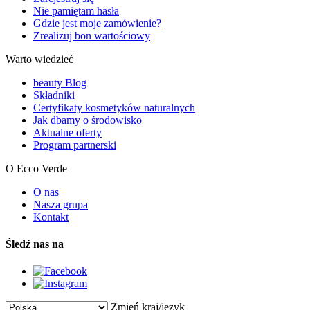
Nie pamiętam hasła
Gdzie jest moje zamówienie?
Zrealizuj bon wartościowy
Warto wiedzieć
beauty Blog
Składniki
Certyfikaty kosmetyków naturalnych
Jak dbamy o środowisko
Aktualne oferty
Program partnerski
O Ecco Verde
O nas
Nasza grupa
Kontakt
Śledź nas na
Zmień kraj/język