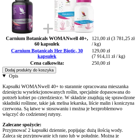
Carnium Botanicals WOMANwell 40+,
121,00 zł
(3 781,25 zł
60 kapsułek
/ kg)
Carnium Botanicals Her Biotic, 30
129,00 zł
kapsułek
(7 914,11 zł / kg)
Cena całkowita:
250,00 zł
Dodaj produkty do koszyka
Opis
Kapsułki WOMANwell 40+ to starannie opracowana mieszanka
dziesięciu wyselekcjonowanych roślin, specjalnie dopasowana do
potrzeb kobiet po czterdziestce. W składzie znajdują się sprawdzone
składniki roślinne, takie jak melisa lekarska, liście malin i koniczyna
czerwona. Są łatwe w stosowaniu i można je bezproblemowo
włączyć do codziennej rutyny.
Zalecane spożycie:
Przyjmować 2 kapsułki dziennie, popijając dużą ilością wody.
Zaleca się przyjmowanie ich rano lub w południe. Można je