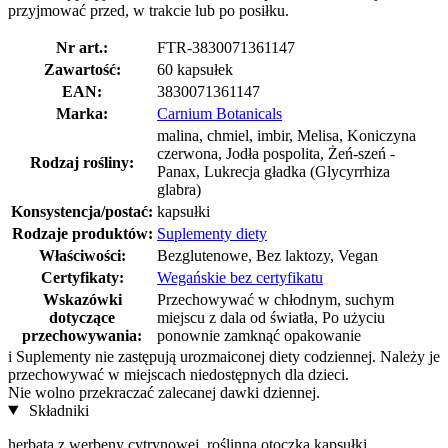
przyjmować przed, w trakcie lub po posiłku.
Nr art.:
FTR-3830071361147
Zawartość:
60 kapsułek
EAN:
3830071361147
Marka:
Carnium Botanicals
malina, chmiel, imbir, Melisa, Koniczyna
czerwona, Jodła pospolita, Żeń-szeń -
Rodzaj rośliny:
Panax, Lukrecja gładka (Glycyrrhiza
glabra)
Konsystencja/postać:
kapsułki
Rodzaje produktów:
Suplementy diety
Właściwości:
Bezglutenowe, Bez laktozy, Vegan
Certyfikaty:
Wegańskie bez certyfikatu
Wskazówki
Przechowywać w chłodnym, suchym
dotyczące
miejscu z dala od światła, Po użyciu
przechowywania:
ponownie zamknąć opakowanie
i
Suplementy nie zastępują urozmaiconej diety codziennej. Należy je
przechowywać w miejscach niedostępnych dla dzieci.
Nie wolno przekraczać zalecanej dawki dziennej.
Składniki
herbata z werbeny cytrynowej, roślinna otoczka kapsułki