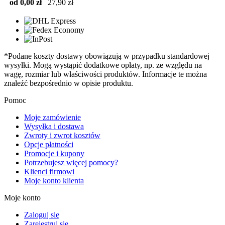
od 0,00 zł
27,90 zł
*Podane koszty dostawy obowiązują w przypadku standardowej
wysyłki. Mogą wystąpić dodatkowe opłaty, np. ze względu na
wagę, rozmiar lub właściwości produktów. Informacje te można
znaleźć bezpośrednio w opisie produktu.
Pomoc
Moje zamówienie
Wysyłka i dostawa
Zwroty i zwrot kosztów
Opcje płatności
Promocje i kupony
Potrzebujesz więcej pomocy?
Klienci firmowi
Moje konto klienta
Moje konto
Zaloguj się
Zarejestruj się