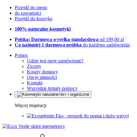
Przejdź do menu
do zawartości
Przejdź do koszyka
100% naturalne kosmetyki
Polska: Darmowa wysyłka standardowa
od 199,00 zł
Co najmniej 1 darmowa próbka
do każdego zamówienia
Pomoc
Gdzie jest moje zamówienie?
Zwroty
Koszty dostawy
Opcje płatności
Kontakt
Wszystkie tematy pomocy
Więcej inspiracji
Eko - proszek do prania i dużo więcej