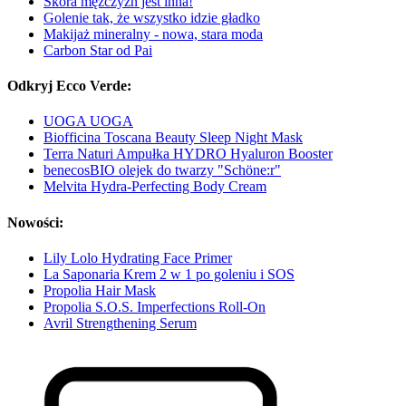
Skóra mężczyzn jest inna!
Golenie tak, że wszystko idzie gładko
Makijaż mineralny - nowa, stara moda
Carbon Star od Pai
Odkryj Ecco Verde:
UOGA UOGA
Biofficina Toscana Beauty Sleep Night Mask
Terra Naturi Ampułka HYDRO Hyaluron Booster
benecosBIO olejek do twarzy "Schöne:r"
Melvita Hydra-Perfecting Body Cream
Nowości:
Lily Lolo Hydrating Face Primer
La Saponaria Krem 2 w 1 po goleniu i SOS
Propolia Hair Mask
Propolia S.O.S. Imperfections Roll-On
Avril Strengthening Serum