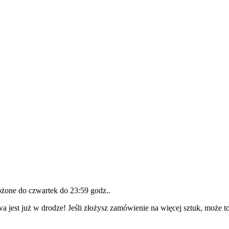
łożone do
czwartek do 23:59 godz.
.
a jest już w drodze! Jeśli złożysz zamówienie na więcej sztuk, może t