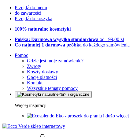
Przejdź do menu
do zawartości
Przejdź do koszyka
100% naturalne kosmetyki
Polska: Darmowa wysyłka standardowa
od 199,00 zł
Co najmniej 1 darmowa próbka
do każdego zamówienia
Pomoc
Gdzie jest moje zamówienie?
Zwroty
Koszty dostawy
Opcje płatności
Kontakt
Wszystkie tematy pomocy
Więcej inspiracji
Eko - proszek do prania i dużo więcej