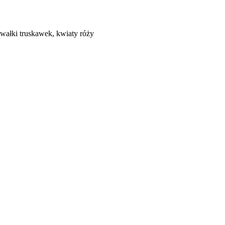
awałki truskawek, kwiaty róży