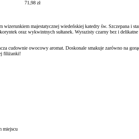
71,98 zł
wizerunkiem majestatycznej wiedeńskiej katedry św. Szczepana i stanow
koryntek oraz wykwintnych sułtanek. Wyrazisty czarny bez i delikatne 
acza cudownie owocowy aromat. Doskonale smakuje zarówno na gorąco 
 filiżanki!
 miejscu