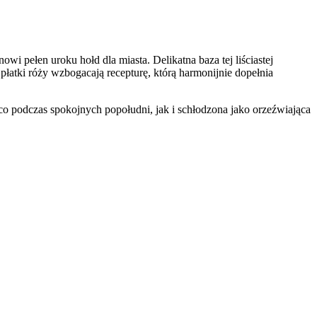
i pełen uroku hołd dla miasta. Delikatna baza tej liściastej
płatki róży wzbogacają recepturę, którą harmonijnie dopełnia
podczas spokojnych popołudni, jak i schłodzona jako orzeźwiająca