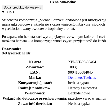
Cena całkowita:
Dodaj produkty do koszyka
Opis
Szlachetna kompozycja „Vienna Forever” ozdobiona jest historycznym 
mieszanki owocowej składa się z orzeźwiającego hibiskusa, słodkich 
wyselekcjonowany owocowo-tropikalny aromat.
Po zaparzeniu herbata zachwyca pięknym czerwonym kolorem i rozt
mrożona herbata – ta kompozycja wnosi czystą przyjemność do każdej
Dozowanie:
8-9 łyżeczek na litr
Nr art.:
XPI-DT-00-08404
Zawartość:
100 g
EAN:
9004163084045
Marka:
Demmers Teehaus
Konsystencja/postać:
herbata sypana
Rodzaje produktów:
Herbaty i akcesoria
Właściwości:
Bezkofeinowe
Wskazówki dotyczące przechowywania:
przechowywać w suchym
Zawartość (herbata):
Herbata sypka