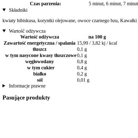
Czas parzenia:
5 minut, 6 minut, 7 minut
Składniki
kwiaty hibiskusa, koryntki olejowane, owoce czarnego bzu, Kawałki j
Wartość odżywcza
Wartość odżywcza
na 100 g
Zawartość energetyczna / spalania
15,99 / 3,82 kj / kcal
tłuszcz
0,1 g
w tym nasycone kwasy tłuszczowe
0,1 g
węglowodany
0,8 g
w tym cukier
0,4 g
białko
0,2 g
sól
0,01 g
Informacje prawne
Pasujące produkty