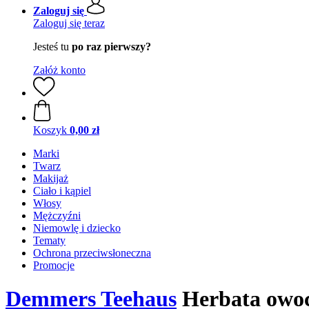
Zaloguj się
Zaloguj się teraz
Jesteś tu
po raz pierwszy?
Załóż konto
Koszyk
0,00 zł
Marki
Twarz
Makijaż
Ciało i kąpiel
Włosy
Mężczyźni
Niemowlę i dziecko
Tematy
Ochrona przeciwsłoneczna
Promocje
Demmers Teehaus
Herbata owoc