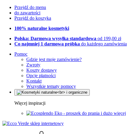
Przejdź do menu
do zawartości
Przejdź do koszyka
100% naturalne kosmetyki
Polska: Darmowa wysyłka standardowa
od 199,00 zł
Co najmniej 1 darmowa próbka
do każdego zamówienia
Pomoc
Gdzie jest moje zamówienie?
Zwroty
Koszty dostawy
Opcje płatności
Kontakt
Wszystkie tematy pomocy
Więcej inspiracji
Eko - proszek do prania i dużo więcej