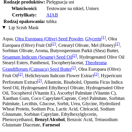
Rodzaje produktów:
Pielęgnacja ust
Właściwości:
Testowane na nikiel, Unisex
Certyfikaty:
AIAB
Rodzaj opakowania:
tubka
Lip Scrub Mask
[1]
Aqua,
Olea Europaea (Olive) Seed Powder
,
Glycerin
, Olea
[2]
[2]
Europaea (Olive) Fruit Oil
, Cetearyl Olivate, Mel (Honey)
,
Sorbitan Olivate, Aroma, Butyrospermum Parkii (Shea) Butter,
[2]
Sesamum Indicum (Sesame) Seed Oil
, Hydrogenated Olive Oil
Stearyl Esters, Panthenol, Tocopherylacetat,
Theobroma
[2]
Grandiflorum (Cupuacu) Seed Butter
, Olea Europaea (Olive)
[2]
[2]
Fruit Oil
, Helichrysum Italicum Flower Extract
, Hypericum
[2]
Perforatum Extract
, Allantoin, Bisabolol, Opuntia Ficus Indica
Seed Oil, Hydrogenated Ethylhexyl Olivate, Hydrogenated Olive
Oil, Tocopherol (Vitamin E), Ascorbyl Palmitate (Vitamin C),
Xanthan Gum, Coco Caprylate/Caprate, Cetyl Palmitate, Sorbitan
Palmitate, Lecithin, Glucose, Sorbit, Urea, Glycine, Hydrolized
Wheat Protein, Sodium Pca, Lactic Acid, Citricacid, Sodium
Glutamate, Sorbitan Caprylate, Ethylhexylglycerin,
Phenoxyethanol,
Benzyl Alcohol
, Benzoic Acid, Tetrasodium
Glutamate Diacetate,
Farnesol