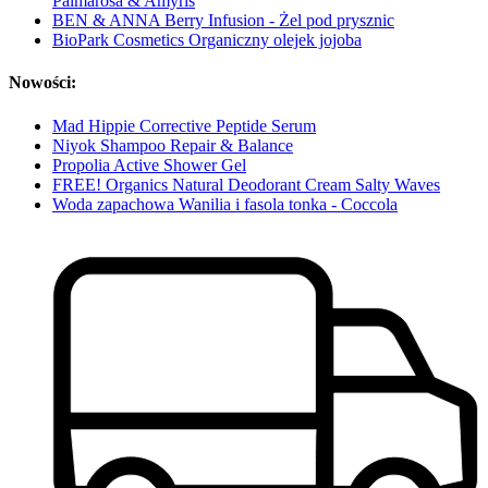
Palmarosa & Amyris
BEN & ANNA Berry Infusion - Żel pod prysznic
BioPark Cosmetics Organiczny olejek jojoba
Nowości:
Mad Hippie Corrective Peptide Serum
Niyok Shampoo Repair & Balance
Propolia Active Shower Gel
FREE! Organics Natural Deodorant Cream Salty Waves
Woda zapachowa Wanilia i fasola tonka - Coccola