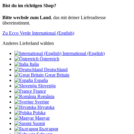
Bist du im richtigen Shop?
Bitte wechsle zum Land
, das mit deiner Lieferadresse
übereinstimmt.
Zu Ecco Verde International (English)
Anderes Lieferland wählen
International (English)
Österreich
Italia
Deutschland
Great Britain
España
Slovenija
France
România
Sverige
Hrvatska
Polska
Magyar
Suomi
България