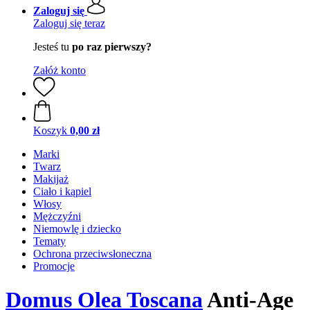
Zaloguj się
Zaloguj się teraz
Jesteś tu
po raz pierwszy?
Załóż konto
Koszyk
0,00 zł
Marki
Twarz
Makijaż
Ciało i kąpiel
Włosy
Mężczyźni
Niemowlę i dziecko
Tematy
Ochrona przeciwsłoneczna
Promocje
Domus Olea Toscana
Anti-Age