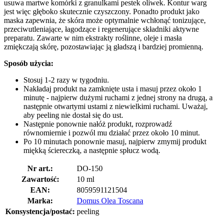
usuwa martwe komórki z granulkami pestek oliwek. Kontur warg
jest więc głęboko skutecznie czyszczony. Ponadto produkt jako
maska zapewnia, że skóra może optymalnie wchłonąć tonizujące,
przeciwutleniające, łagodzące i regenerujące składniki aktywne
preparatu. Zawarte w nim ekstrakty roślinne, oleje i masła
zmiękczają skórę, pozostawiając ją gładszą i bardziej promienną.
Sposób użycia:
Stosuj 1-2 razy w tygodniu.
Nakładaj produkt na zamknięte usta i masuj przez około 1
minutę - najpierw dużymi ruchami z jednej strony na drugą, a
następnie otwartymi ustami z niewielkimi ruchami. Uważaj,
aby peeling nie dostał się do ust.
Następnie ponownie nałóż produkt, rozprowadź
równomiernie i pozwól mu działać przez około 10 minut.
Po 10 minutach ponownie masuj, najpierw zmymij produkt
miękką ściereczką, a następnie spłucz wodą.
Nr art.:
DO-150
Zawartość:
10 ml
EAN:
8059591121504
Marka:
Domus Olea Toscana
Konsystencja/postać:
peeling