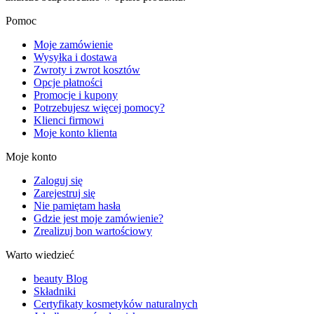
Pomoc
Moje zamówienie
Wysyłka i dostawa
Zwroty i zwrot kosztów
Opcje płatności
Promocje i kupony
Potrzebujesz więcej pomocy?
Klienci firmowi
Moje konto klienta
Moje konto
Zaloguj się
Zarejestruj się
Nie pamiętam hasła
Gdzie jest moje zamówienie?
Zrealizuj bon wartościowy
Warto wiedzieć
beauty Blog
Składniki
Certyfikaty kosmetyków naturalnych