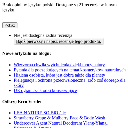
Brak opinii w języku: polski. Dostępne są 21 recenzje w innym
języku.
Pokaż
Nie jest dostępna żadna recenzja
Bądź pierwszy i napisz recenzję tego produktu.
Nowe artykułu na blogu:
Wieczorna chwila wytchnienia dzięki mocy natury
Pytania dla początkujących na temat kosmetyków naturalnych
Higiena osobista, która jest dobra także dla planety
Pielęgnacja i ochrona przeciwsłoneczna: zrób coś dobrego dla
skóry
UE ogranicza środki konserwujące
Odkryj Ecco Verde:
LÉA NATURE SO BiO étic
Strawberry Grape & Mulberry Face & Body Wash
Undercover Agent Natural Deodorant Ylang-Ylang,