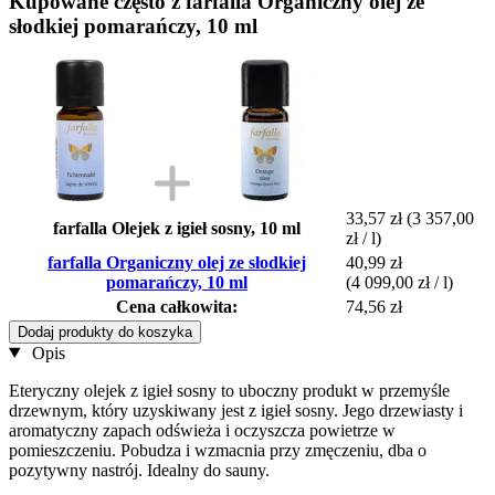
Kupowane często z farfalla Organiczny olej ze
słodkiej pomarańczy, 10 ml
33,57 zł
(3 357,00
farfalla Olejek z igieł sosny, 10 ml
zł / l)
farfalla Organiczny olej ze słodkiej
40,99 zł
pomarańczy, 10 ml
(4 099,00 zł / l)
Cena całkowita:
74,56 zł
Dodaj produkty do koszyka
Opis
Eteryczny olejek z igieł sosny to uboczny produkt w przemyśle
drzewnym, który uzyskiwany jest z igieł sosny. Jego drzewiasty i
aromatyczny zapach odświeża i oczyszcza powietrze w
pomieszczeniu. Pobudza i wzmacnia przy zmęczeniu, dba o
pozytywny nastrój. Idealny do sauny.