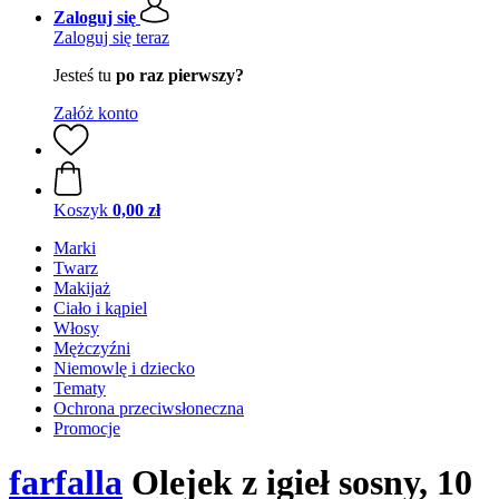
Zaloguj się
Zaloguj się teraz
Jesteś tu
po raz pierwszy?
Załóż konto
Koszyk
0,00 zł
Marki
Twarz
Makijaż
Ciało i kąpiel
Włosy
Mężczyźni
Niemowlę i dziecko
Tematy
Ochrona przeciwsłoneczna
Promocje
farfalla
Olejek z igieł sosny, 10