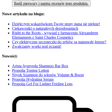
Bądź pierwszy i napisz recenzję tego produktu.
Nowe artykułu na blogu:
Dzięki tym wskazówkom Twoje stopy staną się piękne!
Ciekawostki o naturalnych dezodorantach
Right to the Roots - wywiad z farmaceutą Alexandrem
Ehrmannem z Saint Charles Cosmetics
Czy elektryczne szczoteczki do zębów są naprawdę lepsze?
Zwalczamy worki pod oczami!
Nowości:
Arista Ayurveda Shampoo Bar Box
Propolia Toning Lotion
Niyok Szampon do włosów Volume & Boost
Propolia Hydrating Serum
Propolia Gel For Lighter Feeling Legs