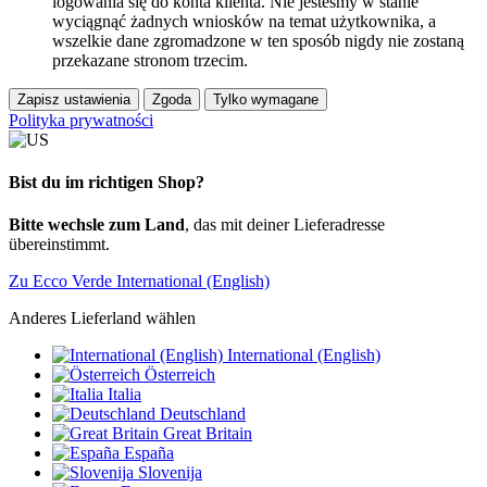
logowania się do konta klienta. Nie jesteśmy w stanie
wyciągnąć żadnych wniosków na temat użytkownika, a
wszelkie dane zgromadzone w ten sposób nigdy nie zostaną
przekazane stronom trzecim.
Zapisz ustawienia
Zgoda
Tylko wymagane
Polityka prywatności
Bist du im richtigen Shop?
Bitte wechsle zum Land
, das mit deiner Lieferadresse
übereinstimmt.
Zu Ecco Verde International (English)
Anderes Lieferland wählen
International (English)
Österreich
Italia
Deutschland
Great Britain
España
Slovenija