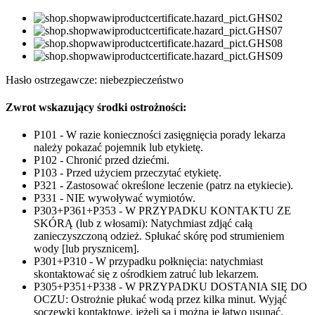
Hasło ostrzegawcze: niebezpieczeństwo
Zwrot wskazujący środki ostrożności:
P101 - W razie konieczności zasięgnięcia porady lekarza
należy pokazać pojemnik lub etykietę.
P102 - Chronić przed dziećmi.
P103 - Przed użyciem przeczytać etykietę.
P321 - Zastosować określone leczenie (patrz na etykiecie).
P331 - NIE wywoływać wymiotów.
P303+P361+P353 - W PRZYPADKU KONTAKTU ZE
SKÓRĄ (lub z włosami): Natychmiast zdjąć całą
zanieczyszczoną odzież. Spłukać skórę pod strumieniem
wody [lub prysznicem].
P301+P310 - W przypadku połknięcia: natychmiast
skontaktować się z ośrodkiem zatruć lub lekarzem.
P305+P351+P338 - W PRZYPADKU DOSTANIA SIĘ DO
OCZU: Ostrożnie płukać wodą przez kilka minut. Wyjąć
soczewki kontaktowe, jeżeli są i można je łatwo usunąć.