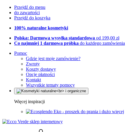
Przejdź do menu
do zawartości
Przejdź do koszyka
100% naturalne kosmetyki
Polska: Darmowa wysyłka standardowa
od 199,00 zł
Co najmniej 1 darmowa próbka
do każdego zamówienia
Pomoc
Gdzie jest moje zamówienie?
Zwroty
Koszty dostawy
Opcje płatności
Kontakt
Wszystkie tematy pomocy
Więcej inspiracji
Eko - proszek do prania i dużo więcej