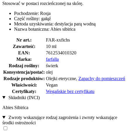
Stosować w postaci rozcieńczonej na skórę.
Pochodzenie: Rosja
Część rośliny: gałąź
Metoda uzyskiwania: destylacja parą wodną
Nazwa botaniczna: Abies sibirica
Nr art.:
FAR-xxfichs
Zawartość:
10 ml
EAN:
7612534010320
Marka:
farfalla
Rodzaj rośliny:
świerk
Konsystencja/postać:
olej
Rodzaje produktów:
Olejki eteryczne,
Zapachy do pomieszczeń
Właściwości:
Vegan
Certyfikaty:
Wegańskie bez certyfikatu
Składniki (INCI)
Abies Sibirica
Zwroty wskazujące rodzaj zagrożenia i zwroty wskazujące
środki ostrożności