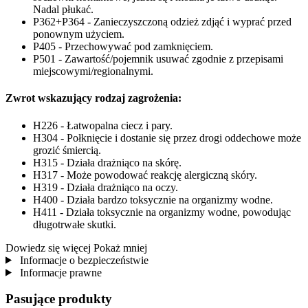
Nadal płukać.
P362+P364 - Zanieczyszczoną odzież zdjąć i wyprać przed
ponownym użyciem.
P405 - Przechowywać pod zamknięciem.
P501 - Zawartość/pojemnik usuwać zgodnie z przepisami
miejscowymi/regionalnymi.
Zwrot wskazujący rodzaj zagrożenia:
H226 - Łatwopalna ciecz i pary.
H304 - Połknięcie i dostanie się przez drogi oddechowe może
grozić śmiercią.
H315 - Działa drażniąco na skórę.
H317 - Może powodować reakcję alergiczną skóry.
H319 - Działa drażniąco na oczy.
H400 - Działa bardzo toksycznie na organizmy wodne.
H411 - Działa toksycznie na organizmy wodne, powodując
długotrwałe skutki.
Dowiedz się więcej
Pokaż mniej
Informacje o bezpieczeństwie
Informacje prawne
Pasujące produkty