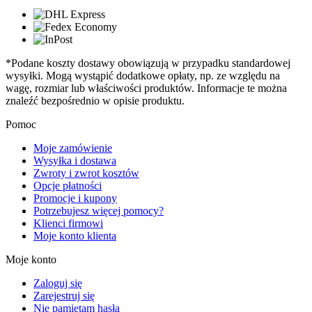
*Podane koszty dostawy obowiązują w przypadku standardowej
wysyłki. Mogą wystąpić dodatkowe opłaty, np. ze względu na
wagę, rozmiar lub właściwości produktów. Informacje te można
znaleźć bezpośrednio w opisie produktu.
Pomoc
Moje zamówienie
Wysyłka i dostawa
Zwroty i zwrot kosztów
Opcje płatności
Promocje i kupony
Potrzebujesz więcej pomocy?
Klienci firmowi
Moje konto klienta
Moje konto
Zaloguj się
Zarejestruj się
Nie pamiętam hasła