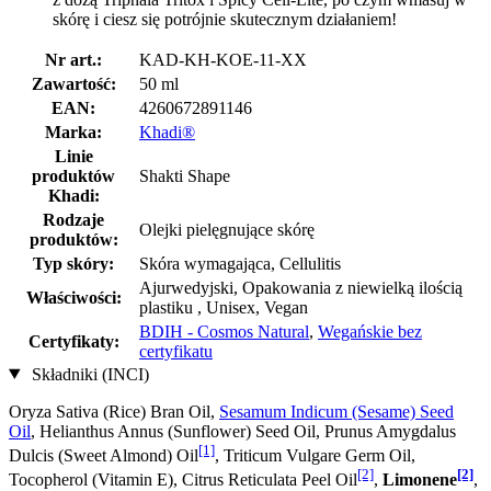
skórę i ciesz się potrójnie skutecznym działaniem!
Nr art.:
KAD-KH-KOE-11-XX
Zawartość:
50 ml
EAN:
4260672891146
Marka:
Khadi®
Linie
produktów
Shakti Shape
Khadi:
Rodzaje
Olejki pielęgnujące skórę
produktów:
Typ skóry:
Skóra wymagająca, Cellulitis
Ajurwedyjski, Opakowania z niewielką ilością
Właściwości:
plastiku , Unisex, Vegan
BDIH - Cosmos Natural
,
Wegańskie bez
Certyfikaty:
certyfikatu
Składniki (INCI)
Oryza Sativa (Rice) Bran Oil,
Sesamum Indicum (Sesame) Seed
Oil
, Helianthus Annus (Sunflower) Seed Oil, Prunus Amygdalus
[1]
Dulcis (Sweet Almond) Oil
, Triticum Vulgare Germ Oil,
[2]
[2]
Tocopherol (Vitamin E), Citrus Reticulata Peel Oil
,
Limonene
,