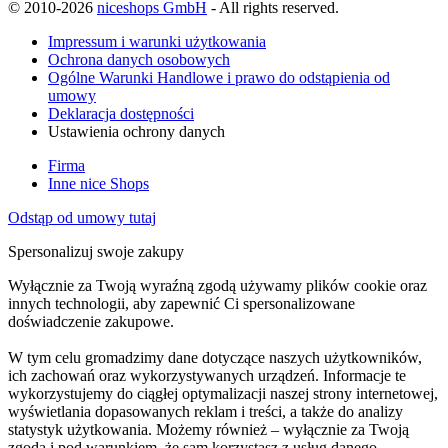
© 2010-2026
niceshops GmbH
- All rights reserved.
Impressum i warunki użytkowania
Ochrona danych osobowych
Ogólne Warunki Handlowe i prawo do odstąpienia od
umowy
Deklaracja dostępności
Ustawienia ochrony danych
Firma
Inne nice Shops
Odstąp od umowy tutaj
Spersonalizuj swoje zakupy
Wyłącznie za Twoją wyraźną zgodą używamy plików cookie oraz
innych technologii, aby zapewnić Ci spersonalizowane
doświadczenie zakupowe.
W tym celu gromadzimy dane dotyczące naszych użytkowników,
ich zachowań oraz wykorzystywanych urządzeń. Informacje te
wykorzystujemy do ciągłej optymalizacji naszej strony internetowej,
wyświetlania dopasowanych reklam i treści, a także do analizy
statystyk użytkowania. Możemy również – wyłącznie za Twoją
zgodą i pod warunkiem, że sam korzystasz z usług danego