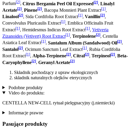
[2]
[2]
Parfum
,
Citrus Bergamia Peel Oil Expressed
,
Linalyl
[2]
[2]
[1]
Acetate
,
Pinene
, Bacopa Monnieri Plant Extract
,
[2]
[1]
[2]
Linalool
, Sida Cordifolia Root Extract
,
Vanillin
,
[1]
Convolvulus Pluricaulis Extract
, Emblica Officinalis Fruit
[1]
[1]
Extract
, Hemidesmus Indicus Root Extract
,
Vetiveria
[1]
[2]
Zizanoides (Vetivert) Root Extract
,
Terpinolene
, Centella
[1]
[2]
Asiatica Leaf Extract
,
Santalum Album (Sandalwood) Oil
,
[2]
[1]
Santalol
, Ocimum Sanctum Leaf Extract
, Rubia Cordifolia
[1]
[2]
[2]
[2]
Root Extract
,
Alpha-Terpinene
,
Citral
,
Terpineol
,
Beta-
[2]
[2]
Caryophyllene
,
Geranyl Acetate
Składnik pochodzący z upraw ekologicznych
składnik naturalnych olejków eterycznych
Podobne produkty
Video do produktu:
CENTELLA NEW-CELL rytuał pielęgnacyjny (j.niemiecki)
Informacje prawne
Pasujące produkty