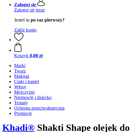
Zaloguj się
Zaloguj się teraz
Jesteś tu
po raz pierwszy?
Załóż konto
Koszyk
0,00 zł
Marki
Twarz
Makijaż
Ciało i kąpiel
Włosy
Mężczyźni
Niemowlę i dziecko
Tematy
Ochrona przeciwsłoneczna
Promocje
Khadi®
Shakti Shape olejek do