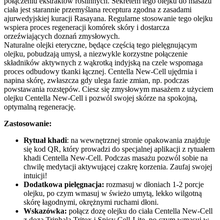
połączeniu ekstraktów roślinnych. Sekretem tego olejku do masażu
ciała jest starannie przemyślana receptura zgodna z zasadami
ajurwedyjskiej kuracji Rasayana. Regularne stosowanie tego olejku
wspiera proces regeneracji komórek skóry i dostarcza
orzeźwiających doznań zmysłowych.
Naturalne olejki eteryczne, będące częścią tego pielęgnującym
olejku, pobudzają umysł, a niezwykle korzystne połączenie
składników aktywnych z wąkrotką indyjską na czele wspomaga
proces odbudowy tkanki łącznej. Centella New-Cell ujędrnia i
napina skórę, zwłaszcza gdy ulega fazie zmian, np. podczas
powstawania rozstępów. Ciesz się zmysłowym masażem z użyciem
olejku Centella New-Cell i pozwól swojej skórze na spokojną,
optymalną regenerację.
Zastosowanie:
Rytuał khadi
: na wewnętrznej stronie opakowania znajduje
się kod QR, który prowadzi do specjalnej aplikacji z rytuałem
khadi Centella New-Cell. Podczas masażu pozwól sobie na
chwilę medytacji aktywującej czakrę korzenia. Zaufaj swojej
intuicji!
Dodatkowa pielęgnacja:
rozmasuj w dłoniach 1-2 porcje
olejku, po czym wmasuj w świeżo umytą, lekko wilgotną
skórę łagodnymi, okrężnymi ruchami dłoni.
Wskazówka:
połącz dozę olejku do ciała Centella New-Cell
z dozą Triphala Tritox i Spicy Cell-Lite, po czym wmasuj w