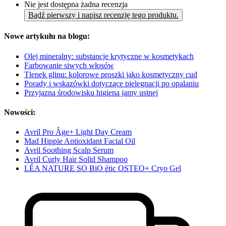
Nie jest dostępna żadna recenzja
Bądź pierwszy i napisz recenzję tego produktu.
Nowe artykułu na blogu:
Olej mineralny: substancje krytyczne w kosmetykach
Farbowanie siwych włosów
Tlenek glinu: kolorowe proszki jako kosmetyczny cud
Porady i wskazówki dotyczące pielęgnacji po opalaniu
Przyjazna środowisku higiena jamy ustnej
Nowości:
Avril Pro Âge+ Light Day Cream
Mad Hippie Antioxidant Facial Oil
Avril Soothing Scalp Serum
Avril Curly Hair Solid Shampoo
LÉA NATURE SO BiO étic OSTEO+ Cryo Gel