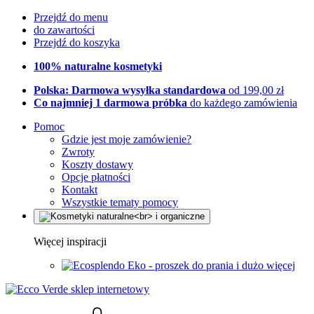
Przejdź do menu
do zawartości
Przejdź do koszyka
100% naturalne kosmetyki
Polska: Darmowa wysyłka standardowa
od 199,00 zł
Co najmniej 1 darmowa próbka
do każdego zamówienia
Pomoc
Gdzie jest moje zamówienie?
Zwroty
Koszty dostawy
Opcje płatności
Kontakt
Wszystkie tematy pomocy
Więcej inspiracji
Eko - proszek do prania i dużo więcej