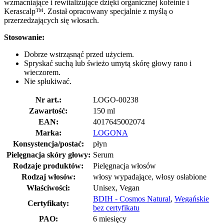
wzmacniające i rewitalizujące dzięki organicznej kofeinie i
Kerascalp™. Został opracowany specjalnie z myślą o
przerzedzających się włosach.
Stosowanie:
Dobrze wstrząsnąć przed użyciem.
Spryskać suchą lub świeżo umytą skórę głowy rano i
wieczorem.
Nie spłukiwać.
Nr art.:
LOGO-00238
Zawartość:
150 ml
EAN:
4017645002074
Marka:
LOGONA
Konsystencja/postać:
płyn
Pielęgnacja skóry głowy:
Serum
Rodzaje produktów:
Pielęgnacja włosów
Rodzaj włosów:
włosy wypadające, włosy osłabione
Właściwości:
Unisex, Vegan
BDIH - Cosmos Natural
,
Wegańskie
Certyfikaty:
bez certyfikatu
PAO:
6 miesięcy