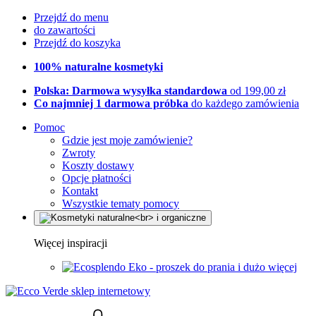
Przejdź do menu
do zawartości
Przejdź do koszyka
100% naturalne kosmetyki
Polska: Darmowa wysyłka standardowa
od 199,00 zł
Co najmniej 1 darmowa próbka
do każdego zamówienia
Pomoc
Gdzie jest moje zamówienie?
Zwroty
Koszty dostawy
Opcje płatności
Kontakt
Wszystkie tematy pomocy
Więcej inspiracji
Eko - proszek do prania i dużo więcej