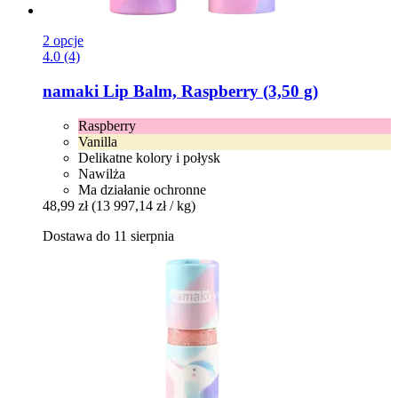
2 opcje
4.0 (4)
namaki
Lip Balm, Raspberry (3,50 g)
Raspberry
Vanilla
Delikatne kolory i połysk
Nawilża
Ma działanie ochronne
48,99 zł
(13 997,14 zł / kg)
Dostawa do 11 sierpnia