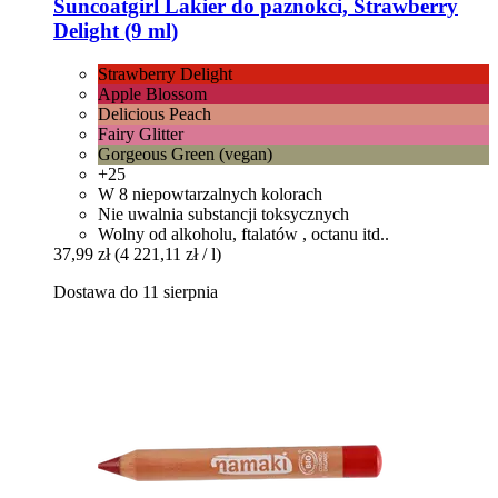
Suncoatgirl
Lakier do paznokci, Strawberry
Delight (9 ml)
Strawberry Delight
Apple Blossom
Delicious Peach
Fairy Glitter
Gorgeous Green (vegan)
+25
W 8 niepowtarzalnych kolorach
Nie uwalnia substancji toksycznych
Wolny od alkoholu, ftalatów , octanu itd..
37,99 zł
(4 221,11 zł / l)
Dostawa do 11 sierpnia