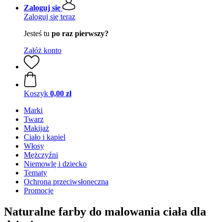
Zaloguj się
Zaloguj się teraz
Jesteś tu
po raz pierwszy?
Załóż konto
Koszyk
0,00 zł
Marki
Twarz
Makijaż
Ciało i kąpiel
Włosy
Mężczyźni
Niemowlę i dziecko
Tematy
Ochrona przeciwsłoneczna
Promocje
Naturalne farby do malowania ciała dla