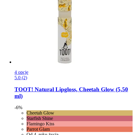
4 opcje
5.0 (2)
TOOT!
Natural Lipgloss, Cheetah Glow (5,50
ml)
-6%
Cheetah Glow
Starfish Shine
Flamingo Kiss
Parrot Glam
Od 4. roku życia