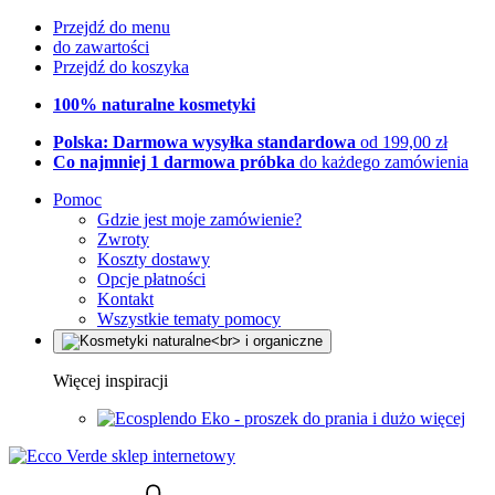
Przejdź do menu
do zawartości
Przejdź do koszyka
100% naturalne kosmetyki
Polska: Darmowa wysyłka standardowa
od 199,00 zł
Co najmniej 1 darmowa próbka
do każdego zamówienia
Pomoc
Gdzie jest moje zamówienie?
Zwroty
Koszty dostawy
Opcje płatności
Kontakt
Wszystkie tematy pomocy
Więcej inspiracji
Eko - proszek do prania i dużo więcej