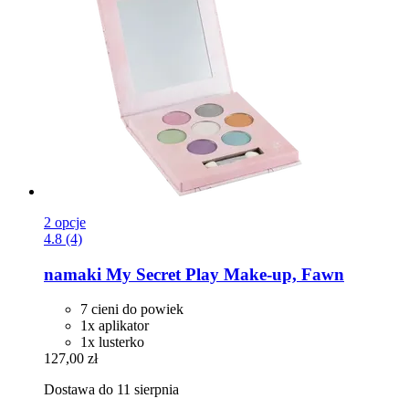
2 opcje
4.8 (4)
namaki
My Secret Play Make-​up, Fawn
7 cieni do powiek
1x aplikator
1x lusterko
127,00 zł
Dostawa do 11 sierpnia