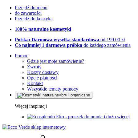
Przejdź do menu
do zawartości
Przejdź do koszyka
100% naturalne kosmetyki
Polska: Darmowa wysyłka standardowa
od 199,00 zł
Co najmniej 1 darmowa próbka
do każdego zamówienia
Pomoc
Gdzie jest moje zamówienie?
Zwroty
Koszty dostawy
Opcje płatności
Kontakt
Wszystkie tematy pomocy
Więcej inspiracji
Eko - proszek do prania i dużo więcej