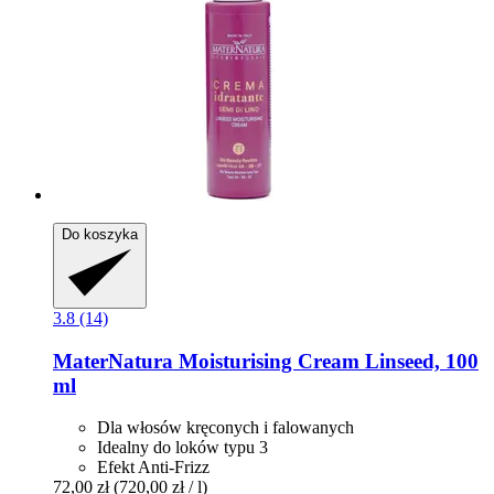
Do koszyka
3.8 (14)
MaterNatura
Moisturising Cream Linseed, 100
ml
Dla włosów kręconych i falowanych
Idealny do loków typu 3
Efekt Anti-Frizz
72,00 zł
(720,00 zł / l)