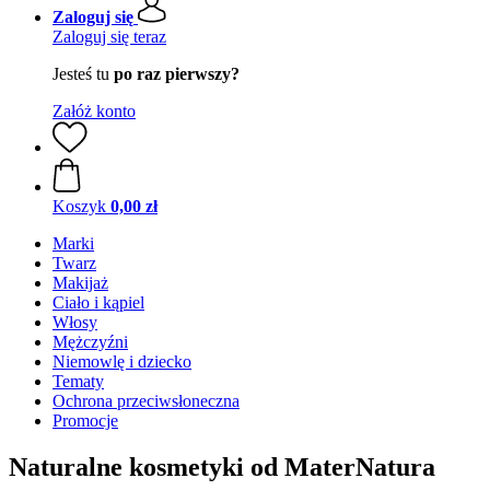
Zaloguj się
Zaloguj się teraz
Jesteś tu
po raz pierwszy?
Załóż konto
Koszyk
0,00 zł
Marki
Twarz
Makijaż
Ciało i kąpiel
Włosy
Mężczyźni
Niemowlę i dziecko
Tematy
Ochrona przeciwsłoneczna
Promocje
Naturalne kosmetyki od MaterNatura