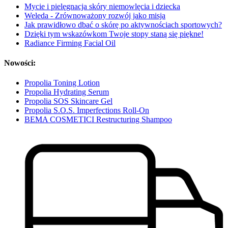
Mycie i pielęgnacja skóry niemowlęcia i dziecka
Weleda - Zrównoważony rozwój jako misja
Jak prawidłowo dbać o skórę po aktywnościach sportowych?
Dzięki tym wskazówkom Twoje stopy staną się piękne!
Radiance Firming Facial Oil
Nowości:
Propolia Toning Lotion
Propolia Hydrating Serum
Propolia SOS Skincare Gel
Propolia S.O.S. Imperfections Roll-On
BEMA COSMETICI Restructuring Shampoo