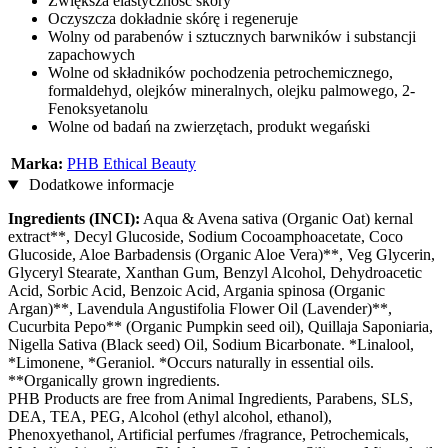
Zwiększa elastyczność skóry
Oczyszcza dokładnie skórę i regeneruje
Wolny od parabenów i sztucznych barwników i substancji
zapachowych
Wolne od składników pochodzenia petrochemicznego,
formaldehyd, olejków mineralnych, olejku palmowego, 2-
Fenoksyetanolu
Wolne od badań na zwierzętach, produkt wegański
Marka:
PHB Ethical Beauty
Dodatkowe informacje
Ingredients (INCI):
Aqua & Avena sativa (Organic Oat) kernal
extract**, Decyl Glucoside, Sodium Cocoamphoacetate, Coco
Glucoside, Aloe Barbadensis (Organic Aloe Vera)**, Veg Glycerin,
Glyceryl Stearate, Xanthan Gum, Benzyl Alcohol, Dehydroacetic
Acid, Sorbic Acid, Benzoic Acid, Argania spinosa (Organic
Argan)**, Lavendula Angustifolia Flower Oil (Lavender)**,
Cucurbita Pepo** (Organic Pumpkin seed oil), Quillaja Saponiaria,
Nigella Sativa (Black seed) Oil, Sodium Bicarbonate. *Linalool,
*Limonene, *Geraniol. *Occurs naturally in essential oils.
**Organically grown ingredients.
PHB Products are free from Animal Ingredients, Parabens, SLS,
DEA, TEA, PEG, Alcohol (ethyl alcohol, ethanol),
Phenoxyethanol, Artificial perfumes /fragrance, Petrochemicals,