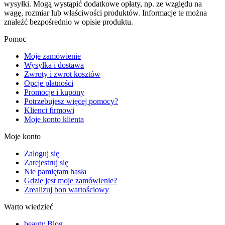
wysyłki. Mogą wystąpić dodatkowe opłaty, np. ze względu na
wagę, rozmiar lub właściwości produktów. Informacje te można
znaleźć bezpośrednio w opisie produktu.
Pomoc
Moje zamówienie
Wysyłka i dostawa
Zwroty i zwrot kosztów
Opcje płatności
Promocje i kupony
Potrzebujesz więcej pomocy?
Klienci firmowi
Moje konto klienta
Moje konto
Zaloguj się
Zarejestruj się
Nie pamiętam hasła
Gdzie jest moje zamówienie?
Zrealizuj bon wartościowy
Warto wiedzieć
beauty Blog