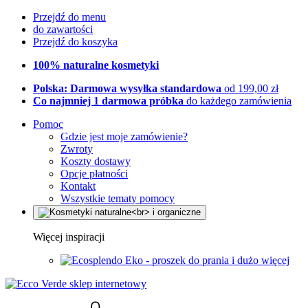
Przejdź do menu
do zawartości
Przejdź do koszyka
100% naturalne kosmetyki
Polska: Darmowa wysyłka standardowa
od 199,00 zł
Co najmniej 1 darmowa próbka
do każdego zamówienia
Pomoc
Gdzie jest moje zamówienie?
Zwroty
Koszty dostawy
Opcje płatności
Kontakt
Wszystkie tematy pomocy
Więcej inspiracji
Eko - proszek do prania i dużo więcej