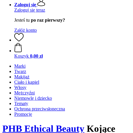
Zaloguj się
Zaloguj się teraz
Jesteś tu
po raz pierwszy?
Załóż konto
Koszyk
0,00 zł
Marki
Twarz
Makijaż
Ciało i kąpiel
Włosy
Mężczyźni
Niemowlę i dziecko
Tematy
Ochrona przeciwsłoneczna
Promocje
PHB Ethical Beauty
Kojące