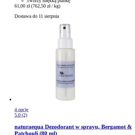
Tworzy miękką piankę
61,00 zł
(762,50 zł / kg)
Dostawa do 11 sierpnia
4 opcje
5.0 (2)
naturaequa
Dezodorant w sprayu, Bergamot &
Patchouli (80 ml)