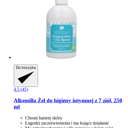
Do koszyka
4.5 (45)
Alkemilla
Żel do higieny intymnej z 7 ziół, 250
ml
Chroni barierę skóry
Łagodzi zaczerwienienia i ma kojące działanie