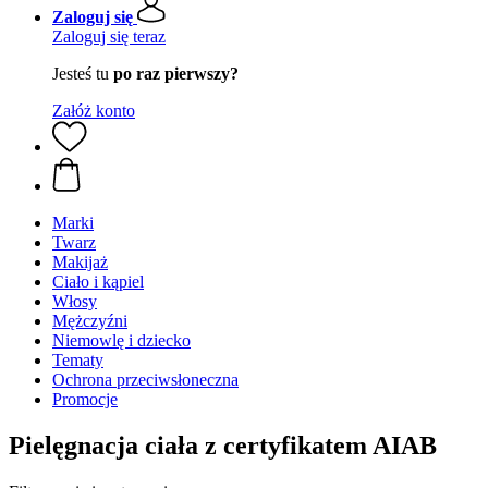
Zaloguj się
Zaloguj się teraz
Jesteś tu
po raz pierwszy?
Załóż konto
Marki
Twarz
Makijaż
Ciało i kąpiel
Włosy
Mężczyźni
Niemowlę i dziecko
Tematy
Ochrona przeciwsłoneczna
Promocje
Pielęgnacja ciała z certyfikatem AIAB