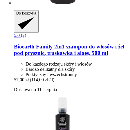
Do koszyka
5.0 (2)
Bioearth
Family 2in1 szampon do włosów i żel
pod prysznic, truskawka i aloes, 500 ml
Do każdego rodzaju skóry i włosów
Bardzo delikatny dla skóry
Praktyczny i wszechstronny
57,00 zł
(114,00 zł / l)
Dostawa do 11 sierpnia