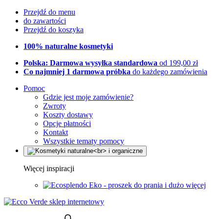
Przejdź do menu
do zawartości
Przejdź do koszyka
100% naturalne kosmetyki
Polska: Darmowa wysyłka standardowa
od 199,00 zł
Co najmniej 1 darmowa próbka
do każdego zamówienia
Pomoc
Gdzie jest moje zamówienie?
Zwroty
Koszty dostawy
Opcje płatności
Kontakt
Wszystkie tematy pomocy
Więcej inspiracji
Eko - proszek do prania i dużo więcej