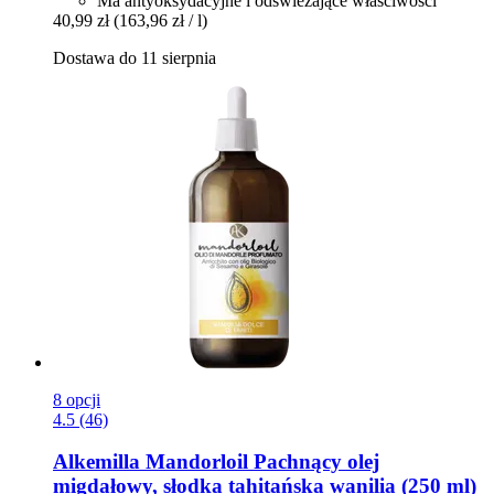
Ma antyoksydacyjne i odświeżające właściwości
40,99 zł
(163,96 zł / l)
Dostawa do 11 sierpnia
8 opcji
4.5 (46)
Alkemilla
Mandorloil Pachnący olej
migdałowy, słodka tahitańska wanilia (250 ml)