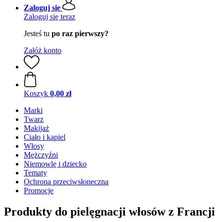
Zaloguj się
Zaloguj się teraz
Jesteś tu
po raz pierwszy?
Załóż konto
Koszyk
0,00 zł
Marki
Twarz
Makijaż
Ciało i kąpiel
Włosy
Mężczyźni
Niemowlę i dziecko
Tematy
Ochrona przeciwsłoneczna
Promocje
Produkty do pielęgnacji włosów z Francji