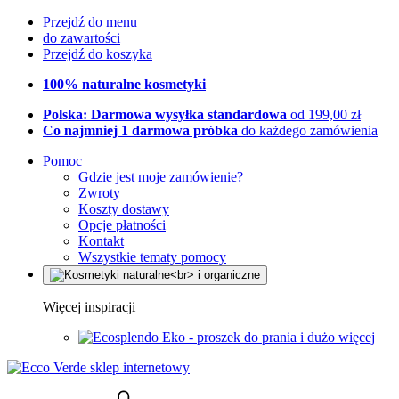
Przejdź do menu
do zawartości
Przejdź do koszyka
100% naturalne kosmetyki
Polska: Darmowa wysyłka standardowa
od 199,00 zł
Co najmniej 1 darmowa próbka
do każdego zamówienia
Pomoc
Gdzie jest moje zamówienie?
Zwroty
Koszty dostawy
Opcje płatności
Kontakt
Wszystkie tematy pomocy
Więcej inspiracji
Eko - proszek do prania i dużo więcej