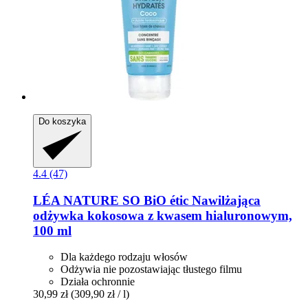
Do koszyka
4.4 (47)
LÉA NATURE SO BiO étic
Nawilżająca
odżywka kokosowa z kwasem hialuronowym,
100 ml
Dla każdego rodzaju włosów
Odżywia nie pozostawiając tłustego filmu
Działa ochronnie
30,99 zł
(309,90 zł / l)