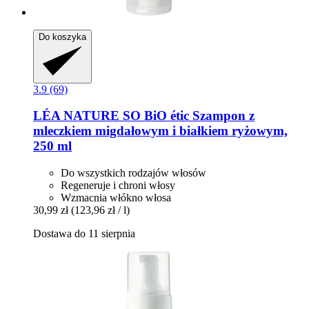
Do koszyka
3.9 (69)
LÉA NATURE SO BiO étic
Szampon z
mleczkiem migdałowym i białkiem ryżowym,
250 ml
Do wszystkich rodzajów włosów
Regeneruje i chroni włosy
Wzmacnia włókno włosa
30,99 zł
(123,96 zł / l)
Dostawa do 11 sierpnia