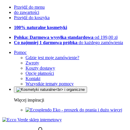
Przejdź do menu
do zawartości
Przejdź do koszyka
100% naturalne kosmetyki
Polska: Darmowa wysyłka standardowa
od 199,00 zł
Co najmniej 1 darmowa próbka
do każdego zamówienia
Pomoc
Gdzie jest moje zamówienie?
Zwroty
Koszty dostawy
Opcje płatności
Kontakt
Wszystkie tematy pomocy
Więcej inspiracji
Eko - proszek do prania i dużo więcej