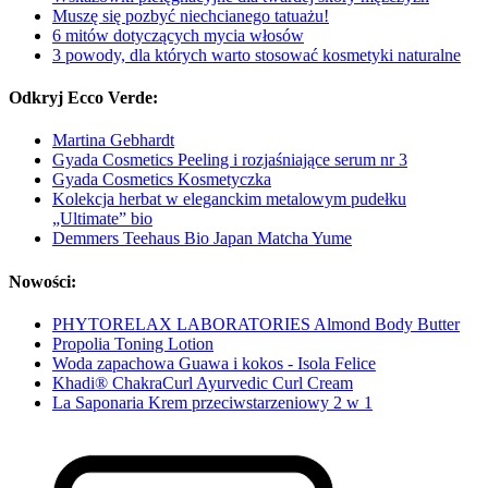
Muszę się pozbyć niechcianego tatuażu!
6 mitów dotyczących mycia włosów
3 powody, dla których warto stosować kosmetyki naturalne
Odkryj Ecco Verde:
Martina Gebhardt
Gyada Cosmetics Peeling i rozjaśniające serum nr 3
Gyada Cosmetics Kosmetyczka
Kolekcja herbat w eleganckim metalowym pudełku
„Ultimate” bio
Demmers Teehaus Bio Japan Matcha Yume
Nowości:
PHYTORELAX LABORATORIES Almond Body Butter
Propolia Toning Lotion
Woda zapachowa Guawa i kokos - Isola Felice
Khadi® ChakraCurl Ayurvedic Curl Cream
La Saponaria Krem przeciwstarzeniowy 2 w 1