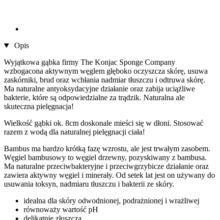
Opis
Wyjątkowa gąbka firmy The Konjac Sponge Company
wzbogacona aktywnym węglem głęboko oczyszcza skórę, usuwa
zaskórniki, brud oraz wchłania nadmiar tłuszczu i odtruwa skórę.
Ma naturalne antyoksydacyjne działanie oraz zabija uciążliwe
bakterie, które są odpowiedzialne za trądzik. Naturalna ale
skuteczna pielęgnacja!
Wielkość gąbki ok. 8cm doskonale mieści się w dłoni. Stosować
razem z wodą dla naturalnej pielęgnacji ciała!
Bambus ma bardzo krótką fazę wzrostu, ale jest trwałym zasobem.
Węgiel bambusowy to węgiel drzewny, pozyskiwany z bambusa.
Ma naturalne przeciwbakteryjne i przeciwgrzybicze działanie oraz
zawiera aktywny węgiel i minerały. Od setek lat jest on używany do
usuwania toksyn, nadmiaru tłuszczu i bakterii ze skóry.
idealna dla skóry odwodnionej, podrażnionej i wrażliwej
równoważy wartość pH
delikatnie złuszcza