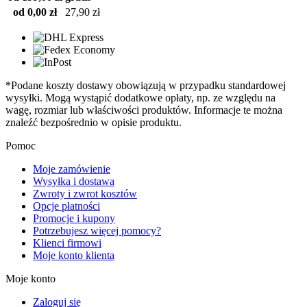
od 0,00 zł
27,90 zł
*Podane koszty dostawy obowiązują w przypadku standardowej
wysyłki. Mogą wystąpić dodatkowe opłaty, np. ze względu na
wagę, rozmiar lub właściwości produktów. Informacje te można
znaleźć bezpośrednio w opisie produktu.
Pomoc
Moje zamówienie
Wysyłka i dostawa
Zwroty i zwrot kosztów
Opcje płatności
Promocje i kupony
Potrzebujesz więcej pomocy?
Klienci firmowi
Moje konto klienta
Moje konto
Zaloguj się