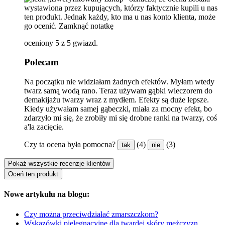
wystawiona przez kupujących, którzy faktycznie kupili u nas
ten produkt. Jednak każdy, kto ma u nas konto klienta, może
go ocenić.
Zamknąć notatkę
oceniony 5 z 5 gwiazd.
Polecam
Na początku nie widziałam żadnych efektów. Myłam wtedy
twarz samą wodą rano. Teraz używam gąbki wieczorem do
demakijażu twarzy wraz z mydłem. Efekty są duże lepsze.
Kiedy używałam samej gąbeczki, miała za mocny efekt, bo
zdarzyło mi się, że zrobiły mi się drobne ranki na twarzy, coś
a'la zacięcie.
Czy ta ocena była pomocna?
(4)
(3)
tak
nie
Pokaż wszystkie recenzje klientów
Oceń ten produkt
Nowe artykułu na blogu:
Czy można przeciwdziałać zmarszczkom?
Wskazówki pielęgnacyjne dla twardej skóry mężczyzn