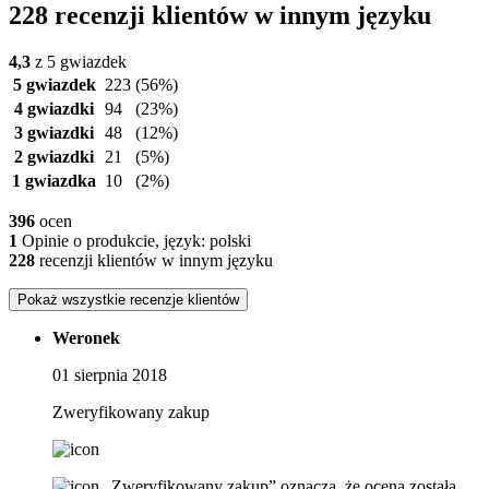
228 recenzji klientów w innym języku
4,3
z 5 gwiazdek
5 gwiazdek
223
(56%)
4 gwiazdki
94
(23%)
3 gwiazdki
48
(12%)
2 gwiazdki
21
(5%)
1 gwiazdka
10
(2%)
396
ocen
1
Opinie o produkcie, język: polski
228
recenzji klientów w innym języku
Pokaż wszystkie recenzje klientów
Weronek
01 sierpnia 2018
Zweryfikowany zakup
„Zweryfikowany zakup” oznacza, że ​​ocena została