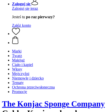
Zaloguj się
Zaloguj się teraz
Jesteś tu
po raz pierwszy?
Załóż konto
Marki
Twarz
Makijaż
Ciało i kąpiel
Włosy
Mężczyźni
Niemowlę i dziecko
Tematy
Ochrona przeciwsłoneczna
Promocje
The Konjac Sponge Company