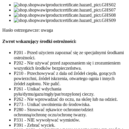
Hasło ostrzegawcze: uwaga
Zwrot wskazujący środki ostrożności:
P201 - Przed użyciem zapoznać się ze specjalnymi środkami
ostrożności.
P202 - Nie używać przed zapoznaniem się i zrozumieniem
wszystkich środków bezpieczeństwa.
P210 - Przechowywać z dala od źródeł ciepła, gorących
powierzchni, źródeł iskrzenia, otwartego ognia i innych
źródeł zapłonu. Nie palić.
P261 - Unikać wdychania
pyłu/dymu/gazu/mgły/par/rozpylonej cieczy.
P262 - Nie wprowadzać do oczu, na skórę lub na odzież.
P273 - Unikać uwolnienia do środowiska.
P280 - Stosować rękawice ochronne/odzież
ochronną/ochronę oczu/ochronę twarzy.
P331 - NIE wywoływać wymiotów.
P391 - Zebrać wyciek.