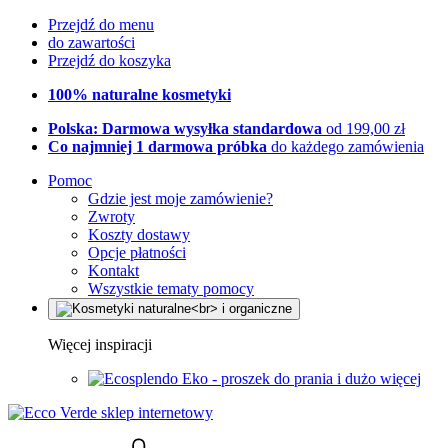
Przejdź do menu
do zawartości
Przejdź do koszyka
100% naturalne kosmetyki
Polska: Darmowa wysyłka standardowa
od 199,00 zł
Co najmniej 1 darmowa próbka
do każdego zamówienia
Pomoc
Gdzie jest moje zamówienie?
Zwroty
Koszty dostawy
Opcje płatności
Kontakt
Wszystkie tematy pomocy
Więcej inspiracji
Eko - proszek do prania i dużo więcej