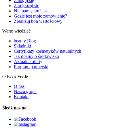
Zaloguj się
Zarejestruj się
Nie pamiętam hasła
Gdzie jest moje zamówienie?
Zrealizuj bon wartościowy
Warto wiedzieć
beauty Blog
Składniki
Certyfikaty kosmetyków naturalnych
Jak dbamy o środowisko
Aktualne oferty
Program partnerski
O Ecco Verde
O nas
Nasza grupa
Kontakt
Śledź nas na