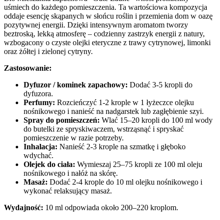
uśmiech do każdego pomieszczenia. Ta wartościowa kompozycja
oddaje esencję skąpanych w słońcu roślin i przemienia dom w oazę
pozytywnej energii. Dzięki intensywnym aromatom tworzy
beztroską, lekką atmosferę – codzienny zastrzyk energii z natury,
wzbogacony o czyste olejki eteryczne z trawy cytrynowej, limonki
oraz żółtej i zielonej cytryny.
Zastosowanie:
Dyfuzor / kominek zapachowy:
Dodać 3-5 kropli do
dyfuzora.
Perfumy:
Rozcieńczyć 1-2 krople w 1 łyżeczce olejku
nośnikowego i nanieść na nadgarstek lub zagłębienie szyi.
Spray do pomieszczeń:
Wlać 15–20 kropli do 100 ml wody
do butelki ze spryskiwaczem, wstrząsnąć i spryskać
pomieszczenie w razie potrzeby.
Inhalacja:
Nanieść 2-3 krople na szmatkę i głęboko
wdychać.
Olejek do ciała:
Wymieszaj 25–75 kropli ze 100 ml oleju
nośnikowego i nałóż na skórę.
Masaż:
Dodać 2-4 krople do 10 ml olejku nośnikowego i
wykonać relaksujący masaż.
Wydajność:
10 ml odpowiada około 200–220 kroplom.