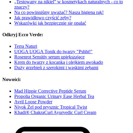
„Testowany na nikiel” w kosmetykach naturalnych - co to
znaczy?
Na co powinniśmy uważać? Nasza higiena rąk!
Jak prawidłowo czyścić zęby?
Wskazówki jak bezpiecznie się opalać
Odkryj Ecco Verde:
Terra Naturi
UOGA UOGA Tonik do twarzy "Pshht!"
Rosenrot Sensitiv serum upiększające
Krem do twarzy z kocanką i olejkiem awokado
Duży grzebień z szerokimi i wąskimi zębami
Nowości:
Mad Hippie Corrective Peptide Serum
Propolia Organic Urinary Ease Herbal Tea
Avril Loose Powder
Niyok Żel pod prysznic Tropical Twist
Khadi® ChakraCurl Ayurvedic Curl Cream