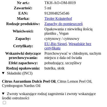
Nr art.:
TKH-AO-OM-0019
Zawartość:
5 ml
EAN:
9120048254546
Marka:
Tiroler Kräuterhof
Rodzaje produktów:
Zapachy do pomieszczeń
Opakowania z niewielką ilością
Właściwości:
plastiku , Vegan
Zapachy:
cytrynowy / cytrusowy
EU-Bio Siegel
,
Wegańskie bez
Certyfikaty:
certyfikatu
Wskazówki dotyczące
Przechowywać w chłodnym, suchym
przechowywania:
miejscu z dala od światła
Efekt zapachowy:
pobudzający, szczęśliwy
Rodzaj opakowania:
butelka, słoik
Składniki (INCI)
Citrus Aurantium Dulcis Peel Oil
, Citrus Lemon Peel Oil,
Cymbopogon Nardus Oil
Zwroty wskazujące rodzaj zagrożenia i zwroty wskazujące
środki ostrożności