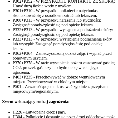
P302+P352 - W PRZYPADKU KONTAKTU ZE SKÓRĄ:
Umyć dużą ilością wody z mydłem.
P301+P310 - W przypadku połknięcia: natychmiast
skontaktować się z ośrodkiem zatruć lub lekarzem.
P308+P313 - W przypadku narażenia lub styczności:
Zasięgnąć porady/zgłosić się pod opiekę lekarza.
P332+P313 - W przypadku wystąpienia podrażnienia skóry:
Zasięgnąć porady/zgłosić się pod opiekę lekarza.
P333+P313 - W przypadku wystąpienia podrażnienia skóry
lub wysypki: Zasięgnąć porady/zgłosić się pod opiekę
lekarza.
P362+P364 - Zanieczyszczoną odzież zdjąć i wyprać przed
ponownym użyciem.
P370+P378 - W razie wystąpienia pożaru zastosować gaśnicę
CO2, proszek gaśniczy lub hydronetkę w celu jego
ugaszenia.
P403+P235 - Przechowywać w dobrze wentylowanym
miejscu. Przechowywać w chłodnym miejscu.
P501 - Zawartość/pojemnik usuwać zgodnie z przepisami
miejscowymi/regionalnymi.
Zwrot wskazujący rodzaj zagrożenia:
H226 - Łatwopalna ciecz i pary.
H304 - Połknięcie i dostanie się przez drogi oddechowe może