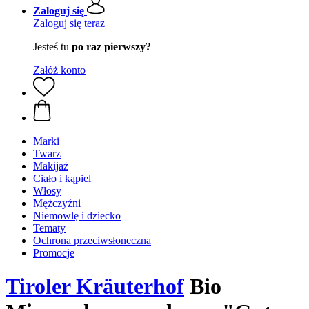
Zaloguj się
Zaloguj się teraz
Jesteś tu
po raz pierwszy?
Załóż konto
Marki
Twarz
Makijaż
Ciało i kąpiel
Włosy
Mężczyźni
Niemowlę i dziecko
Tematy
Ochrona przeciwsłoneczna
Promocje
Tiroler Kräuterhof
Bio