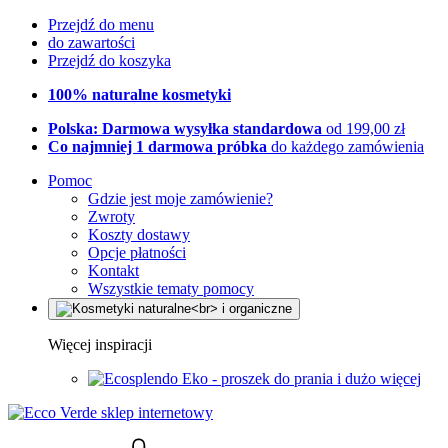
Przejdź do menu
do zawartości
Przejdź do koszyka
100% naturalne kosmetyki
Polska: Darmowa wysyłka standardowa
od 199,00 zł
Co najmniej 1 darmowa próbka
do każdego zamówienia
Pomoc
Gdzie jest moje zamówienie?
Zwroty
Koszty dostawy
Opcje płatności
Kontakt
Wszystkie tematy pomocy
Więcej inspiracji
Eko - proszek do prania i dużo więcej