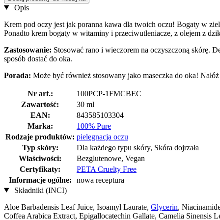
Opis
Krem ​​pod oczy jest jak poranna kawa dla twoich oczu! Bogaty w zie
Ponadto krem ​​bogaty w witaminy i przeciwutleniacze, z olejem z dz
Zastosowanie:
Stosować rano i wieczorem na oczyszczoną skórę. De
sposób dostać do oka.
Porada:
Może być również stosowany jako maseczka do ​​oka! Nałóż 
Nr art.:
100PCP-1FMCBEC
Zawartość:
30 ml
EAN:
843585103304
Marka:
100% Pure
Rodzaje produktów:
pielęgnacja oczu
Typ skóry:
Dla każdego typu skóry, Skóra dojrzała
Właściwości:
Bezglutenowe, Vegan
Certyfikaty:
PETA Cruelty Free
Informacje ogólne:
nowa receptura
Składniki (INCI)
Aloe Barbadensis Leaf Juice, Isoamyl Laurate,
Glycerin
, Niacinamide
Coffea Arabica Extract, Epigallocatechin Gallate, Camelia Sinensis