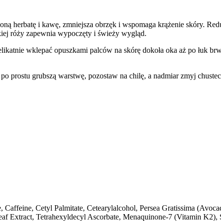
loną herbatę i kawę, zmniejsza obrzęk i wspomaga krążenie skóry. Red
ikiej róży zapewnia wypoczęty i świeży wygląd.
likatnie wklepać opuszkami palców na skórę dokoła oka aż po łuk br
po prostu grubszą warstwę, pozostaw na chilę, a nadmiar zmyj chustec
, Caffeine, Cetyl Palmitate, Cetearylalcohol, Persea Gratissima (Avocad
 Leaf Extract, Tetrahexyldecyl Ascorbate, Menaquinone-7 (Vitamin K2)