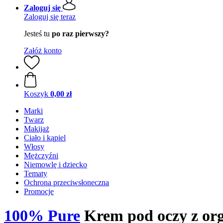
Zaloguj się
Zaloguj się teraz
Jesteś tu
po raz pierwszy?
Załóż konto
Koszyk
0,00 zł
Marki
Twarz
Makijaż
Ciało i kąpiel
Włosy
Mężczyźni
Niemowlę i dziecko
Tematy
Ochrona przeciwsłoneczna
Promocje
100% Pure
Krem pod oczy z org