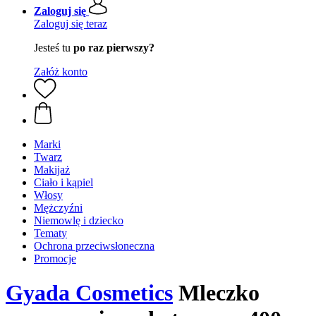
Zaloguj się
Zaloguj się teraz
Jesteś tu
po raz pierwszy?
Załóż konto
Marki
Twarz
Makijaż
Ciało i kąpiel
Włosy
Mężczyźni
Niemowlę i dziecko
Tematy
Ochrona przeciwsłoneczna
Promocje
Gyada Cosmetics
Mleczko