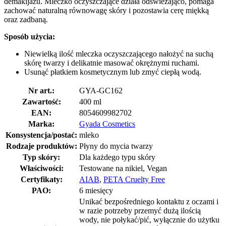
demakijażu. Mleczko oczyszczające działa odświeżająco, pomaga
zachować naturalną równowagę skóry i pozostawia cerę miękką
oraz zadbaną.
Sposób użycia:
Niewielką ilość mleczka oczyszczającego nałożyć na suchą
skórę twarzy i delikatnie masować okrężnymi ruchami.
Usunąć płatkiem kosmetycznym lub zmyć ciepłą wodą.
Nr art.:
GYA-GC162
Zawartość:
400 ml
EAN:
8054609982702
Marka:
Gyada Cosmetics
Konsystencja/postać:
mleko
Rodzaje produktów:
Płyny do mycia twarzy
Typ skóry:
Dla każdego typu skóry
Właściwości:
Testowane na nikiel, Vegan
Certyfikaty:
AIAB
,
PETA Cruelty Free
PAO:
6 miesięcy
Unikać bezpośredniego kontaktu z oczami i
w razie potrzeby przemyć dużą ilością
wody, nie połykać/pić, wyłącznie do użytku