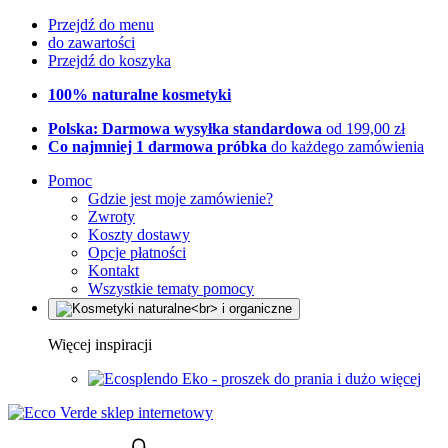
Przejdź do menu
do zawartości
Przejdź do koszyka
100% naturalne kosmetyki
Polska: Darmowa wysyłka standardowa
od 199,00 zł
Co najmniej 1 darmowa próbka
do każdego zamówienia
Pomoc
Gdzie jest moje zamówienie?
Zwroty
Koszty dostawy
Opcje płatności
Kontakt
Wszystkie tematy pomocy
Więcej inspiracji
Eko - proszek do prania i dużo więcej