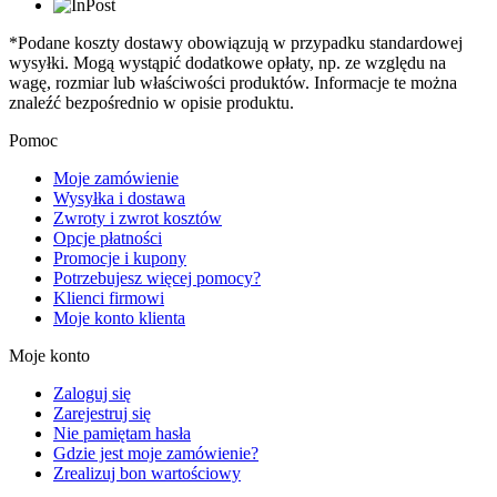
*Podane koszty dostawy obowiązują w przypadku standardowej
wysyłki. Mogą wystąpić dodatkowe opłaty, np. ze względu na
wagę, rozmiar lub właściwości produktów. Informacje te można
znaleźć bezpośrednio w opisie produktu.
Pomoc
Moje zamówienie
Wysyłka i dostawa
Zwroty i zwrot kosztów
Opcje płatności
Promocje i kupony
Potrzebujesz więcej pomocy?
Klienci firmowi
Moje konto klienta
Moje konto
Zaloguj się
Zarejestruj się
Nie pamiętam hasła
Gdzie jest moje zamówienie?
Zrealizuj bon wartościowy