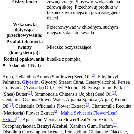
Ostrzeżenie:
zewnętrznego, Stosować wyłącznie na
zdrową skórę, Przechowuj produkt w
bezpiecznym miejscu i poza zasięgiem
dzieci
Wskazówki
Przechowywać w chłodnym, suchym
dotyczące
miejscu z dala od światła
przechowywania:
Produkt do mycia
twarzy
Mleczko oczyszczające
(konsystencja):
Rodzaj opakowania:
butelka z pompką
Składniki (INCI)
[2]
Aqua, Helianthus Annus (Sunflower) Seed Oil
, Ethylhexyl
Palmitate,
Glycerin
, Glyceryl Stearat Citrat, Cetearylalcohol, Persea
Gratissima (Avocado) Oil, Cetyl Alcohol, Butyrospermum Parkii
[2]
[2]
(Shea) Butter
, Simmondsia Chinensis (Jojoba) Seed Oil
,
Centaurea Cyanus Flower Water, Argania Spinosa (Argan) Kernel
[2]
[2]
Oil
, Calendula Officinalis Flower Extract
, Chamomilla Recutita
[2]
(Matricaria) Flower Extract
,
Malva Sylvestris Flower/Leaf
[2]
Extract
, Agastache Mexicana Flower/Leaf/Stem Extract,
[1]
Tocopherylacetat,
Benzyl Alcohol
, Xanthan Gum, Parfum
,
Disodium Cocoamphodiacetate, Tetrasodium Glutamate Diacetate,