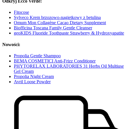
Odkryj Ecco Verde:
Fitocose
Sylveco Krem brzozowo-nagietkowy z betuliną
Omum Mon Collagène Cacao Dietary Supplement
Biofficina Toscana Family Gentle Cleanser
geoKIDS Fluoride Toothpaste Strawberry & Hydroxyapatite
Nowości:
Propolia Gentle Shampoo
BEMA COSMETICI Anti-Frizz Conditioner
PHYTORELAX LABORATORIES 31 Herbs Oil Multiuse
Gel Cream
Propolia Night Cream
Avril Loose Powder