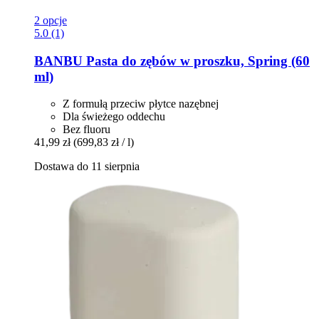
2 opcje
5.0 (1)
BANBU
Pasta do zębów w proszku, Spring (60
ml)
Z formułą przeciw płytce nazębnej
Dla świeżego oddechu
Bez fluoru
41,99 zł
(699,83 zł / l)
Dostawa do 11 sierpnia