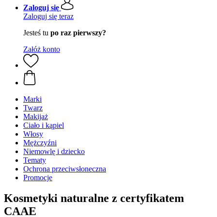
Zaloguj się
Zaloguj się teraz
Jesteś tu
po raz pierwszy?
Załóż konto
Marki
Twarz
Makijaż
Ciało i kąpiel
Włosy
Mężczyźni
Niemowlę i dziecko
Tematy
Ochrona przeciwsłoneczna
Promocje
Kosmetyki naturalne z certyfikatem
CAAE