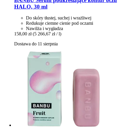
BANBU
Serum podkreślające kontur oczu
HALO, 30 ml
Do skóry tłustej, suchej i wrażliwej
Redukuje ciemne cienie pod oczami
Nawilża i wygładza
158,00 zł
(5 266,67 zł / l)
Dostawa do 11 sierpnia