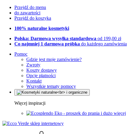
Przejdź do menu
do zawartości
Przejdź do koszyka
100% naturalne kosmetyki
Polska: Darmowa wysyłka standardowa
od 199,00 zł
Co najmniej 1 darmowa próbka
do każdego zamówienia
Pomoc
Gdzie jest moje zamówienie?
Zwroty
Koszty dostawy
Opcje płatności
Kontakt
Wszystkie tematy pomocy
Więcej inspiracji
Eko - proszek do prania i dużo więcej