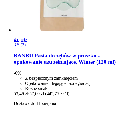
4 opcje
3.5 (2)
BANBU
Pasta do zębów w proszku -​
opakowanie uzupełniające, Winter (120 ml)
-6%
Z bezpiecznym zamknięciem
Opakowanie ulegające biodegradacji
Różne smaki
53,49 zł
57,00 zł
(445,75 zł / l)
Dostawa do 11 sierpnia