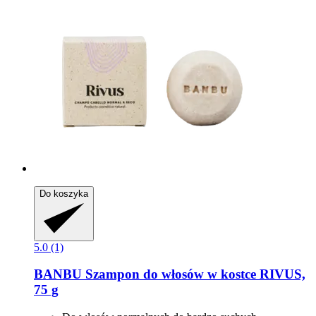
Do koszyka
5.0 (1)
BANBU
Szampon do włosów w kostce RIVUS,
75 g