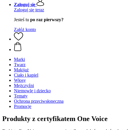
Zaloguj się
Zaloguj się teraz
Jesteś tu
po raz pierwszy?
Załóż konto
Marki
Twarz
Makijaż
Ciało i kąpiel
Włosy
Mężczyźni
Niemowlę i dziecko
Tematy
Ochrona przeciwsłoneczna
Promocje
Produkty z certyfikatem One Voice