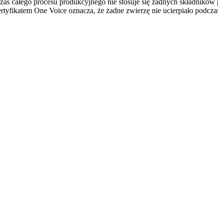
czas całego procesu produkcyjnego nie stosuje się żadnych składnikó
certyfikatem One Voice oznacza, że żadne zwierzę nie ucierpiało podc