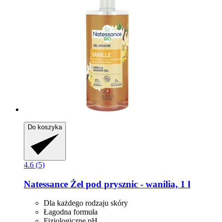
Do koszyka
4.6 (5)
Natessance
Żel pod prysznic -​ wanilia, 1 l
Dla każdego rodzaju skóry
Łagodna formuła
Fizjologiczne pH