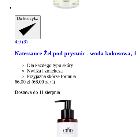
Do koszyka
4.9 (8)
Natessance
Żel pod prysznic -​ woda kokosowa, 1
Dla każdego typu skóry
Nwilża i zmiekcza
Przyjazna skórze formuła
66,00 zł
(66,00 zł / l)
Dostawa do 11 sierpnia