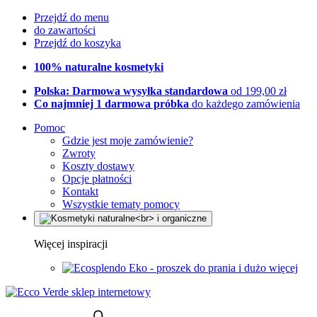
Przejdź do menu
do zawartości
Przejdź do koszyka
100% naturalne kosmetyki
Polska: Darmowa wysyłka standardowa
od 199,00 zł
Co najmniej 1 darmowa próbka
do każdego zamówienia
Pomoc
Gdzie jest moje zamówienie?
Zwroty
Koszty dostawy
Opcje płatności
Kontakt
Wszystkie tematy pomocy
Więcej inspiracji
Eko - proszek do prania i dużo więcej