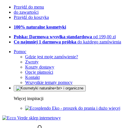
Przejdź do menu
do zawartości
Przejdź do koszyka
100% naturalne kosmetyki
Polska: Darmowa wysyłka standardowa
od 199,00 zł
Co najmniej 1 darmowa próbka
do każdego zamówienia
Pomoc
Gdzie jest moje zamówienie?
Zwroty
Koszty dostawy
Opcje płatności
Kontakt
Wszystkie tematy pomocy
Więcej inspiracji
Eko - proszek do prania i dużo więcej