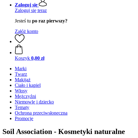
Zaloguj się
Zaloguj się teraz
Jesteś tu
po raz pierwszy?
Załóż konto
Koszyk
0,00 zł
Marki
Twarz
Makijaż
Ciało i kąpiel
Włosy
Mężczyźni
Niemowlę i dziecko
Tematy
Ochrona przeciwsłoneczna
Promocje
Soil Association - Kosmetyki naturalne