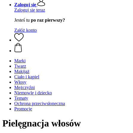
Zaloguj się
Zaloguj się teraz
Jesteś tu
po raz pierwszy?
Załóż konto
Marki
Twarz
Makijaż
Ciało i kąpiel
Włosy
Mężczyźni
Niemowlę i dziecko
Tematy
Ochrona przeciwsłoneczna
Promocje
Pielęgnacja włosów