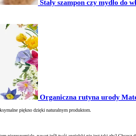
Stały szampon czy mydło do wł
Organiczna rutyna urody Mat
aksymalne piękno dzięki naturalnym produktom.
iem niezrozumiale, nawet jeśli twój angielski nie jest taki zły? Chcesz