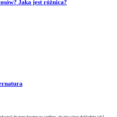
osów? Jaka jest różnica?
ernatura
 dołączyć do tego boomu na curling, ale nie wiesz dokładnie jak?