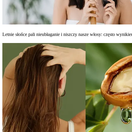
Letnie słońce pali nieubłaganie i niszczy nasze włosy: często wyniki