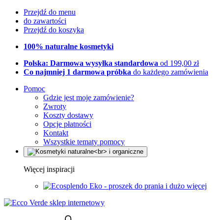
Przejdź do menu
do zawartości
Przejdź do koszyka
100% naturalne kosmetyki
Polska: Darmowa wysyłka standardowa
od 199,00 zł
Co najmniej 1 darmowa próbka
do każdego zamówienia
Pomoc
Gdzie jest moje zamówienie?
Zwroty
Koszty dostawy
Opcje płatności
Kontakt
Wszystkie tematy pomocy
Więcej inspiracji
Eko - proszek do prania i dużo więcej