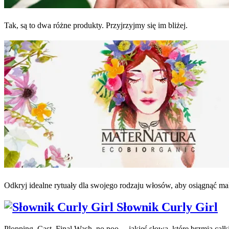
Tak, są to dwa różne produkty. Przyjrzyjmy się im bliżej.
Odkryj idealne rytuały dla swojego rodzaju włosów, aby osiągnąć m
Słownik Curly Girl
Plopping, Cast, Final Wash, no poo ... jakieś słowa, które brzmią całk