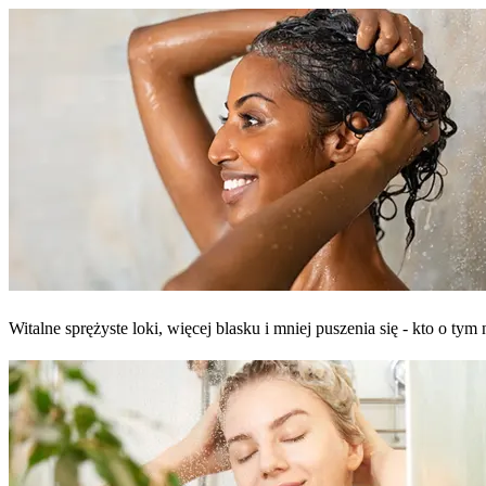
Witalne sprężyste loki, więcej blasku i mniej puszenia się - kto o 